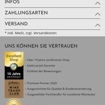
INFOS
ZAHLUNGSARTEN
VERSAND
* inkl. MwSt, zzgl. Versandkosten
UNS KÖNNEN SIE VERTRAUEN
Über 10 Jahre zertifizierter Shop
Geld-zurück Garantie
Echtheit der Bewertungen
Premium Partner 2026
Ausgezeichnet für Qualität & Kundenorientierung
Ausgewählter Fachhändler für exzellente Weinkultur