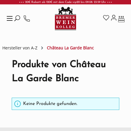
+++ 20€ Rabatt ab 120€ mit dem Code vip20 bis 09.08. 23:59 Uhr +++
Zum Hauptinhalt springen
Hersteller von A-Z
Château La Garde Blanc
Produkte von Château
La Garde Blanc
Keine Produkte gefunden.