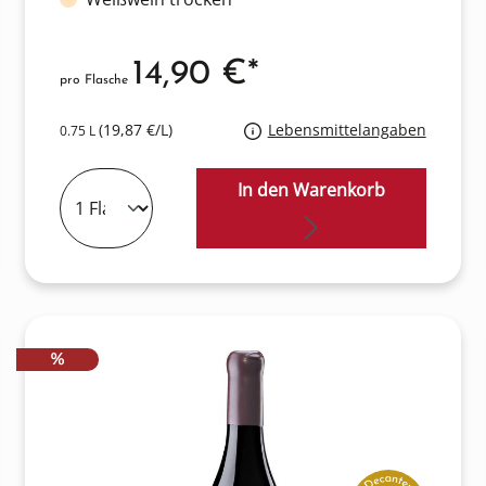
14,90 €*
pro Flasche
(19,87 €/L)
Lebensmittelangaben
0.75 L
In den Warenkorb
RABATT
%