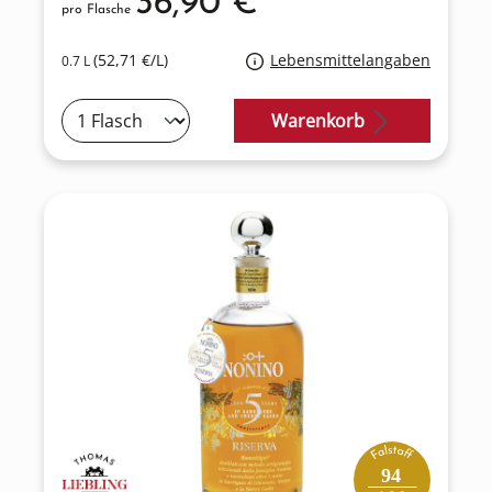
36,90 €*
pro Flasche
(52,71 €/L)
Lebensmittelangaben
0.7 L
Warenkorb
94