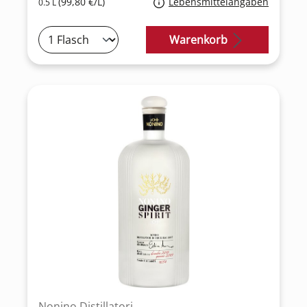
(99,80 €/L)
Lebensmittelangaben
0.5 L
Warenkorb
Nonino Distillatori