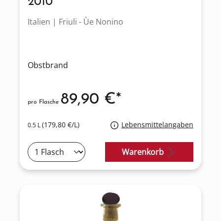
2010
Italien | Friuli - Ùe Nonino
Obstbrand
89,90 €*
pro Flasche
(179,80 €/L)
Lebensmittelangaben
0.5 L
Warenkorb