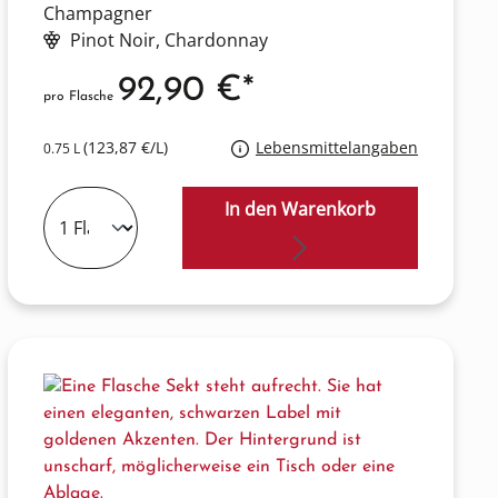
Champagner
Pinot Noir
, Chardonnay
92,90 €*
pro Flasche
(123,87 €/L)
Lebensmittelangaben
0.75 L
In den Warenkorb