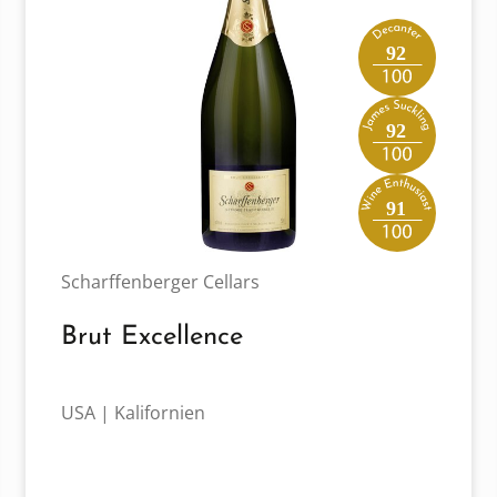
92
92
91
Scharffenberger Cellars
Brut Excellence
USA | Kalifornien