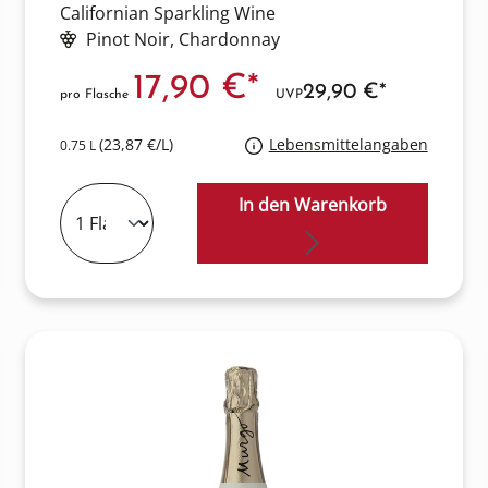
Californian Sparkling Wine
Pinot Noir
, Chardonnay
17,90 €*
29,90 €*
pro Flasche
UVP
(23,87 €/L)
Lebensmittelangaben
0.75 L
In den Warenkorb