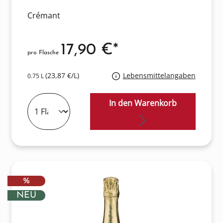
Crémant
17,90 €*
pro Flasche
(23,87 €/L)
Lebensmittelangaben
0.75 L
In den Warenkorb
RABATT
%
NEU