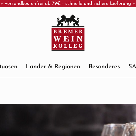
+ versandkostenfrei ab 79€ - schnelle und sichere Lieferung 
ituosen
Länder & Regionen
Besonderes
S