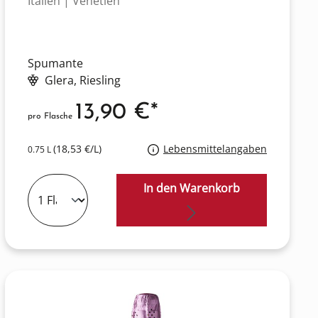
Italien | Venetien
Spumante
Glera
, Riesling
13,90 €*
pro Flasche
(18,53 €/L)
Lebensmittelangaben
0.75 L
In den Warenkorb