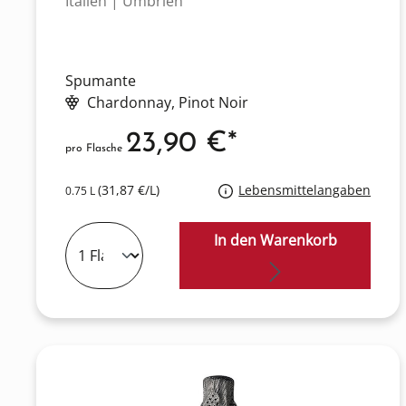
Italien | Umbrien
Spumante
Chardonnay
, Pinot Noir
23,90 €*
pro Flasche
(31,87 €/L)
Lebensmittelangaben
0.75 L
In den Warenkorb