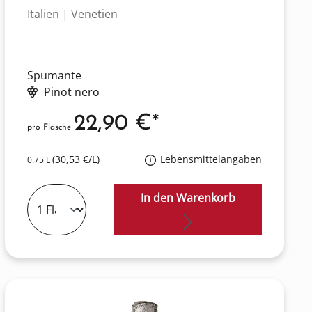
Italien | Venetien
Spumante
Pinot nero
22,90 €*
pro Flasche
(30,53 €/L)
Lebensmittelangaben
0.75 L
In den Warenkorb