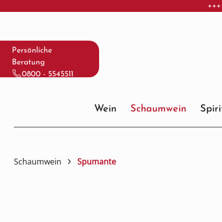
+++
 Hauptinhalt springen
Zur Suche springen
Zur Hauptnavigation springen
Persönliche
Beratung
0800 - 5545511
Wein
Schaumwein
Spir
Schaumwein
Spumante