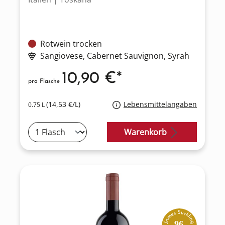
Rotwein trocken
Sangiovese
, Cabernet Sauvignon
, Syrah
10,90 €*
pro Flasche
(14,53 €/L)
Lebensmittelangaben
0.75 L
Warenkorb
96