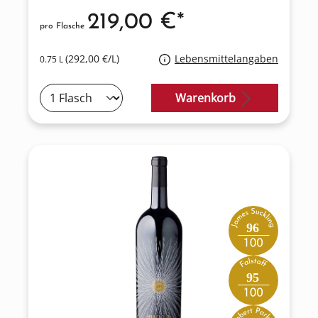
219,00 €*
pro Flasche
(292,00 €/L)
Lebensmittelangaben
0.75 L
Warenkorb
96
95