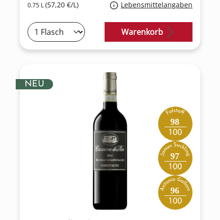
(57,20 €/L)
Lebensmittelangaben
0.75 L
Warenkorb
NEU
98
97
96