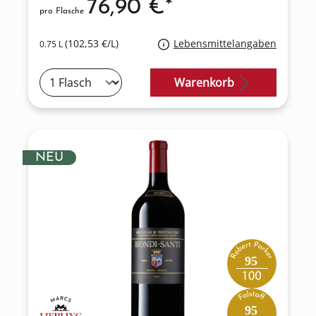
76,90 €*
pro Flasche
(102,53 €/L)
Lebensmittelangaben
0.75 L
Warenkorb
NEU
95
95