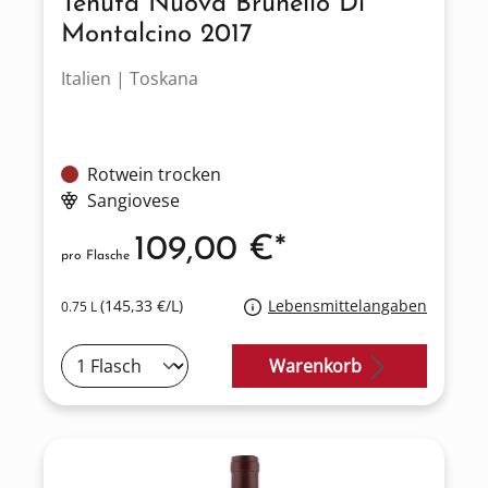
Tenuta Nuova Brunello Di
Montalcino 2017
Italien | Toskana
Rotwein trocken
Sangiovese
109,00 €*
pro Flasche
(145,33 €/L)
Lebensmittelangaben
0.75 L
Warenkorb