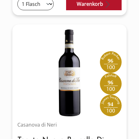
Warenkorb
96
96
94
Casanova di Neri