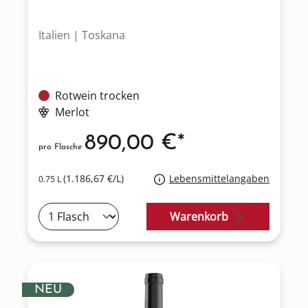
Italien | Toskana
Rotwein trocken
Merlot
890,00 €*
pro Flasche
(1.186,67 €/L)
Lebensmittelangaben
0.75 L
Warenkorb
NEU