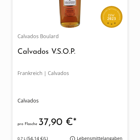
ISW
2023
Calvados Boulard
Calvados V.S.O.P.
Frankreich | Calvados
Calvados
37,90 €*
pro Flasche
(54,14 €/L)
Lebensmittelangaben
0.7 L