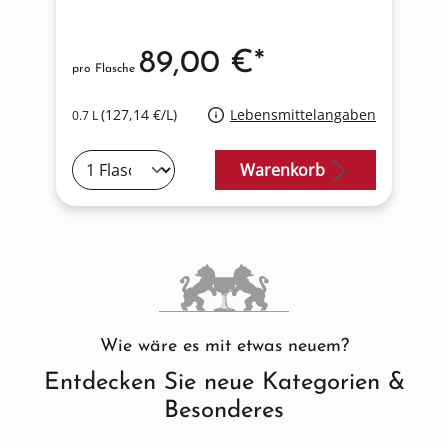
89,00 €*
*
pro Flasche
p
en
(127,14 €/L)
Lebensmittelangaben
0.7 L
0
Warenkorb
Wie wäre es mit etwas neuem?
Entdecken Sie neue Kategorien &
Besonderes