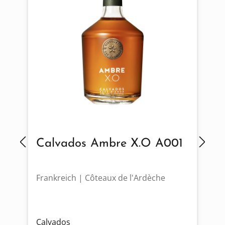
Calvados Ambre X.O A001
Frankreich | Côteaux de l'Ardèche
F
Calvados
C