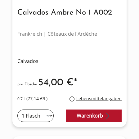
Calvados Ambre No 1 A002
Frankreich | Côteaux de l'Ardèche
Calvados
54,00 €*
pro Flasche
(77,14 €/L)
Lebensmittelangaben
0.7 L
Warenkorb