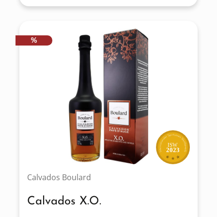
RABATT
%
ISW
2023
Calvados Boulard
Calvados X.O.