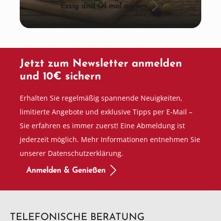
Essig und Öl mal anders
Jetzt zum Newsletter anmelden
und 10€ sichern
Erhalten Sie regelmäßig spannende Neuigkeiten,
limitierte Angebote und exklusive Tipps per E-Mail –
Sie erfahren es immer zuerst! Eine Abmeldung ist
jederzeit möglich. Mehr Informationen entnehmen Sie
unserer Datenschutzerklärung.
Anmelden & Genießen
TELEFONISCHE BERATUNG