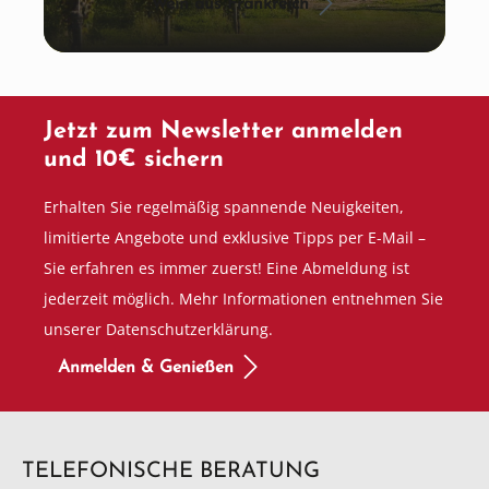
Wein aus Frankreich
Jetzt zum Newsletter anmelden
und 10€ sichern
Erhalten Sie regelmäßig spannende Neuigkeiten,
limitierte Angebote und exklusive Tipps per E-Mail –
Sie erfahren es immer zuerst! Eine Abmeldung ist
jederzeit möglich. Mehr Informationen entnehmen Sie
unserer Datenschutzerklärung.
Anmelden & Genießen
TELEFONISCHE BERATUNG