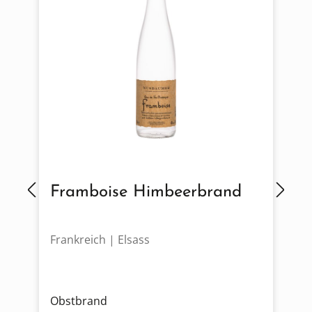
Framboise Himbeerbrand
Frankreich | Elsass
F
Obstbrand
O