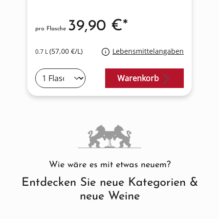
39,90 €*
pro Flasche
p
en
(57,00 €/L)
Lebensmittelangaben
0.7 L
0
Warenkorb
Wie wäre es mit etwas neuem?
Entdecken Sie neue Kategorien &
neue Weine