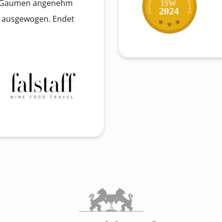
m Gaumen angenehm
ISW
2024
h ausgewogen. Endet