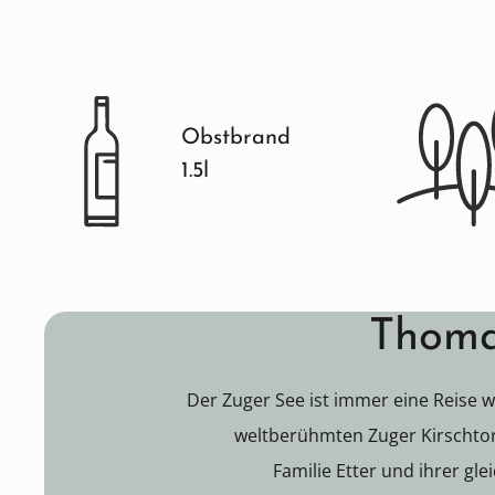
Obstbrand
1.5l
Thoma
Der Zuger See ist immer eine Reise w
weltberühmten Zuger Kirschto
Familie Etter und ihrer gle