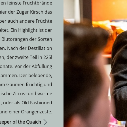
den feinste Fruchtbrände
 hier der Zuger Kirsch das
ber auch andere Früchte
et. Ein Highlight ist der
n Blutorangen der Sorten
en. Nach der Destillation
en, der zweite Teil in 225l
onate. Vor der Abfüllung
sammen. Der belebende,
 am Gaumen fruchtig und
frische Zitrus- und warme
, oder als Old Fashioned
 und einer Orangenzeste.
eeper of the Quaich