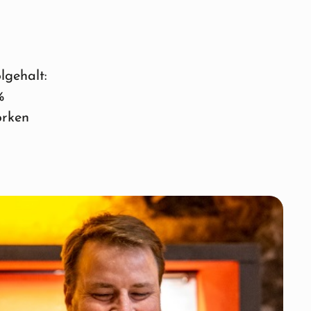
lgehalt:
%
orken