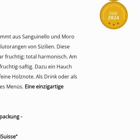
ISW
2024
stammt aus Sanguinello und Moro
lutorangen von Sizilien. Diese
ar fruchtig; total harmonisch. Am
uchtig-saftig. Dazu ein Hauch
feine Holznote. Als Drink oder als
nes Menüs.
Eine einzigartige
kpackung -
iSuisse“