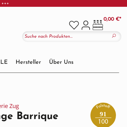
r +++
0,00 €*
ALE
Hersteller
Über Uns
erie Zug
91
nge Barrique