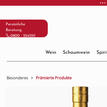
+++ 
 Hauptinhalt springen
Zur Suche springen
Zur Hauptnavigation springen
Persönliche
Beratung
0800 - 5545511
Wein
Schaumwein
Spir
Besonderes
Prämierte Produkte
Bildergalerie überspringen