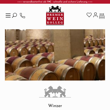
+++ versandkostenfrei ab 79€ - schnelle und sichere Lieferung +++
Hersteller von A-Z
Château de Mercuès
Zum Hauptinhalt springen
Winzer