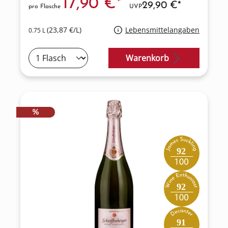
17,90 €*
29,90 €*
pro Flasche
UVP
(23,87 €/L)
Lebensmittelangaben
0.75 L
Warenkorb
RABATT
%
92
92
91