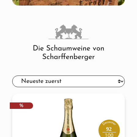
Die Schaumweine von
Scharffenberger
RABATT
%
92