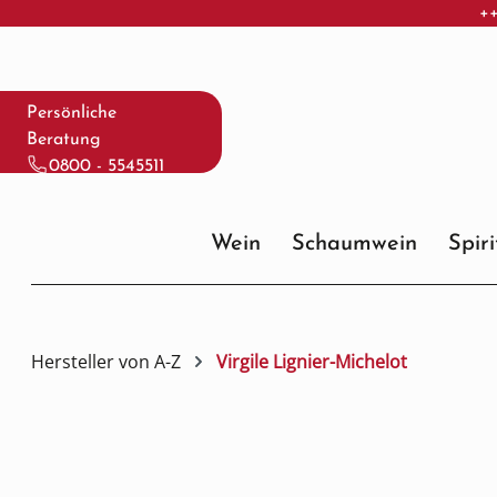
++
 Hauptinhalt springen
Zur Suche springen
Zur Hauptnavigation springen
Persönliche
Beratung
0800 - 5545511
Wein
Schaumwein
Spir
Hersteller von A-Z
Virgile Lignier-Michelot