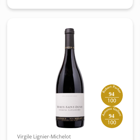
94
94
Virgile Lignier-Michelot