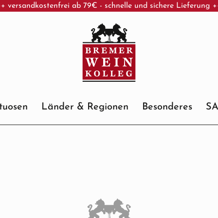
+ versandkostenfrei ab 79€ - schnelle und sichere Lieferung 
ituosen
Länder & Regionen
Besonderes
S