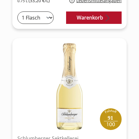
(33,20 €/L)
Lebensmittelangaben
0.75 L
Warenkorb
91
Schlumberger Sektkellerei