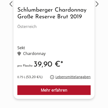
Schlumberger Chardonnay
Große Reserve Brut 2019
Österreich
D
Sekt
S
Chardonnay
39,90 €*
pro Flasche
p
(53,20 €/L)
Lebensmittelangaben
0.75 L
0
Mehr erfahren