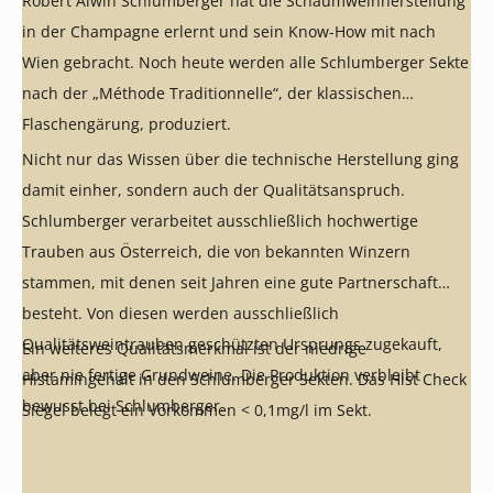
Robert Alwin Schlumberger hat die Schaumweinherstellung
in der Champagne erlernt und sein Know-How mit nach
Wien gebracht. Noch heute werden alle Schlumberger Sekte
nach der „Méthode Traditionnelle“, der klassischen
Flaschengärung, produziert.
Nicht nur das Wissen über die technische Herstellung ging
damit einher, sondern auch der Qualitätsanspruch.
Schlumberger verarbeitet ausschließlich hochwertige
Trauben aus Österreich, die von bekannten Winzern
stammen, mit denen seit Jahren eine gute Partnerschaft
besteht. Von diesen werden ausschließlich
Qualitätsweintrauben geschützten Ursprungs zugekauft,
Ein weiteres Qualitätsmerkmal ist der niedrige
aber nie fertige Grundweine. Die Produktion verbleibt
Histamingehalt in den Schlumberger Sekten. Das Hist Check
bewusst bei Schlumberger.
Siegel belegt ein Vorkommen < 0,1mg/l im Sekt.