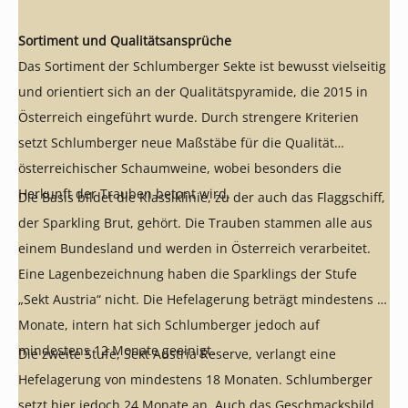
Sortiment und Qualitätsansprüche
Das Sortiment der Schlumberger Sekte ist bewusst vielseitig
und orientiert sich an der Qualitätspyramide, die 2015 in
Österreich eingeführt wurde. Durch strengere Kriterien
setzt Schlumberger neue Maßstäbe für die Qualität
österreichischer Schaumweine, wobei besonders die
Herkunft der Trauben betont wird.
Die Basis bildet die Klassiklinie, zu der auch das Flaggschiff,
der Sparkling Brut, gehört. Die Trauben stammen alle aus
einem Bundesland und werden in Österreich verarbeitet.
Eine Lagenbezeichnung haben die Sparklings der Stufe
„Sekt Austria“ nicht. Die Hefelagerung beträgt mindestens 9
Monate, intern hat sich Schlumberger jedoch auf
mindestens 12 Monate geeinigt.
Die zweite Stufe, Sekt Austria Reserve, verlangt eine
Hefelagerung von mindestens 18 Monaten. Schlumberger
setzt hier jedoch 24 Monate an. Auch das Geschmacksbild