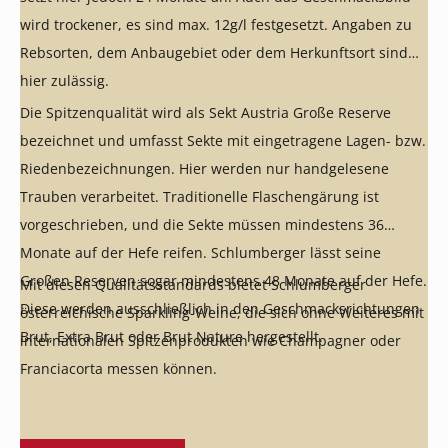
wird trockener, es sind max. 12g/l festgesetzt. Angaben zu
Rebsorten, dem Anbaugebiet oder dem Herkunftsort sind
hier zulässig.
Die Spitzenqualität wird als Sekt Austria Große Reserve
bezeichnet und umfasst Sekte mit eingetragene Lagen- bzw.
Riedenbezeichnungen. Hier werden nur handgelesene
Trauben verarbeitet. Traditionelle Flaschengärung ist
vorgeschrieben, und die Sekte müssen mindestens 36
Monate auf der Hefe reifen. Schlumberger lässt seine
Großen Reserven sogar mindestens 48 Monate auf der Hefe.
Mit diesen Qualitätsstandards bietet Schlumberger
Diese werden ausschließlich in den Geschmacksrichtungen
österreichische Sparkling-Weine, die sich ohne Weiteres mit
Brut, Extra Brut oder Brut Nature hergestellt.
internationalen Spitzenprodukten wie Champagner oder
Franciacorta messen können.