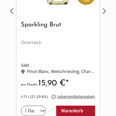
Sparkling Brut
R
Österreich
Ös
Sekt
Se
Pinot Blanc
, Welschriesling
, Chardonnay
15,90 €*
pro Flasche
pro
(21,20 €/L)
Lebensmittelangaben
0.75 L
0.2
Warenkorb