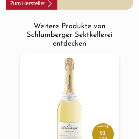
Zum Hersteller
Weitere Produkte von
Produktgalerie überspringen
Schlumberger Sektkellerei
entdecken
91