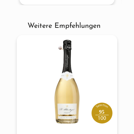
Weitere Empfehlungen
Produktgalerie überspringen
95