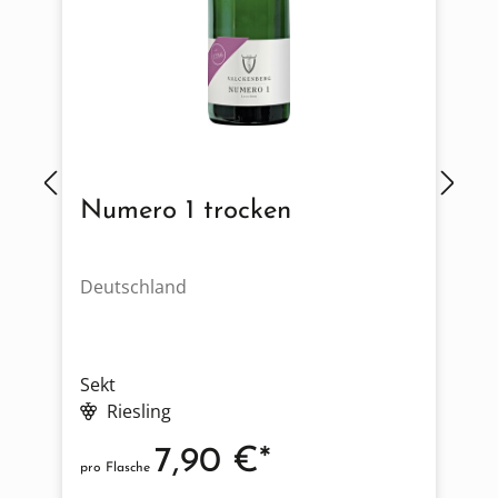
Numero 1 trocken
M
Deutschland
D
Sekt
S
Riesling
7,90 €*
pro Flasche
p