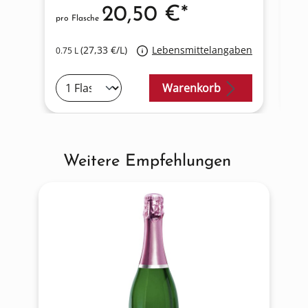
20,50 €*
pro Flasche
pro
(27,33 €/L)
Lebensmittelangaben
0.75 L
0.7
Warenkorb
Weitere Empfehlungen
Produktgalerie überspringen