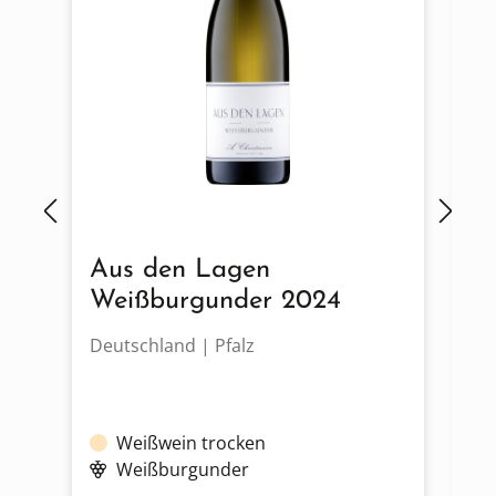
Aus den Lagen
C
Weißburgunder 2024
N
Deutschland | Pfalz
De
Weißwein trocken
Se
Weißburgunder