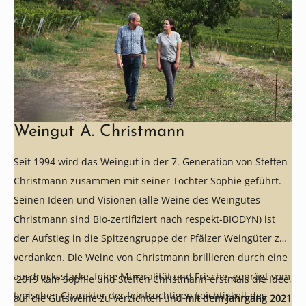
Weingut A. Christmann
Seit 1994 wird das Weingut in der 7. Generation von Steffen
Christmann zusammen mit seiner Tochter Sophie geführt.
Seinen Ideen und Visionen (alle Weine des Weingutes
Christmann sind Bio-zertifiziert nach respekt-BIODYN) ist
der Aufstieg in die Spitzengruppe der Pfälzer Weingüter zu
verdanken. Die Weine von Christmann brillieren durch eine
ausdrucksstarke, feine Mineralität und Frische, geprägt vom
2019 kam Sophie und Steffen Christmann erstmals die Idee,
typischen Charakter der feinfruchtigen Leichtigkeit des
auf die Gutsweine zu verzichten und
mit dem Jahrgang 2021