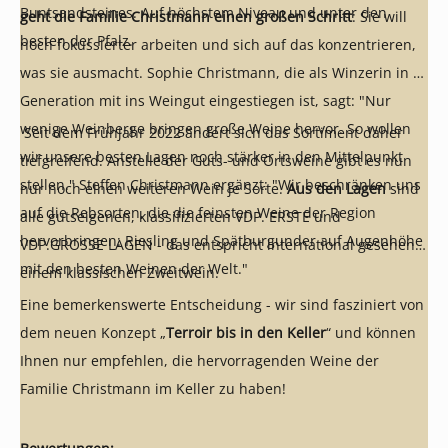
Buntsandsteines. Auf höchstem Niveau und unter den
geht die Familie Christmann einen großen Schritt
: Sie will
besten der Pfalz.
noch fokussierter arbeiten und sich auf das konzentrieren,
was sie ausmacht. Sophie Christmann, die als Winzerin in 8.
Generation mit ins Weingut eingestiegen ist, sagt: "Nur
wenige Weinberge bringen große Weine hervor. So wollen
Seit dem Frühjahr 2022 ändert sich das Sortiment daher
wir unsere besten Lagen noch stärker in den Mittelpunkt
tiefgreifend. Anstelle der Guts- und Ortsweine gibt es nun
stellen." Steffen Christmann ergänzt: "Wir beschränken uns
nur noch einen weiteren Wein je Sorte.
Aus den Lagen
sind
auf die Rebsorten, die die feinsten Weine der Region
alle gutseigenen, klassifizierten VDP. ERSTE und
hervorbringen: Riesling und Spätburgunder auf Augenhöhe
VDP.GROSSE LAGEN - das entspricht international gesehen
mit den besten Weinen der Welt."
einem klassischen Zweitwein.
Eine bemerkenswerte Entscheidung - wir sind fasziniert von
dem neuen Konzept „
Terroir bis in den Keller
“ und können
Ihnen nur empfehlen, die hervorragenden Weine der
Familie Christmann im Keller zu haben!