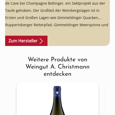
de Cave bei Champagne Bollinger, ein Sektprojekt aus der
Taufe gehoben. Der Großteil der Weinbergslagen ist in
Ersten und Großen Lagen wie Gimmeldinger Quacken,
Ruppertsberger Reiterpfad, Gimmeldinger Meerspinne und
Königsbacher Idig. Hier ist alles, was die Größe der
Schaumweine definiert: ideale Weinberge, Böden, Reben
Zum Hersteller
und das perfekte Klima - umgeben von Deutschlands besten
Lagen. Das Sektweingut stellt nur Sekte aus
Weitere Produkte von
Produktgalerie überspringen
selbstbewirtschafteten Weinbergen, die der Biodynamie
Weingut A. Christmann
folgen uns alle spontanvergoren sind. Die Sekte werden
entdecken
durch traditionelle Flaschengärung hergestellt und reifen
mind. 12-18 Monate auf der Hefe, bevor sie degorgiert
werden. Die 100er-Serie zeichnet die Riesling-Cuvées aus,
die 200er-Serie die Cuvées aus Burgundersorten. Mit jeder
Tirage werden die Serien fortlaufend nummeriert.