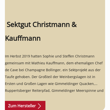
Sektgut Christmann &
Kauffmann
Im Herbst 2019 hatten Sophie und Steffen Christmann
gemeinsam mit Mathieu Kauffmann, dem ehemaligen Chef
de Cave bei Champagne Bollinger, ein Sektprojekt aus der
Taufe gehoben. Der Großteil der Weinbergslagen ist in
Ersten und Großen Lagen wie Gimmeldinger Quacken,
Ruppertsberger Reiterpfad, Gimmeldinger Meerspinne und
Königsbacher Idig. Hier ist alles, was die Größe der
Schaumweine definiert: ideale Weinberge, Böden, Reben
Zum Hersteller