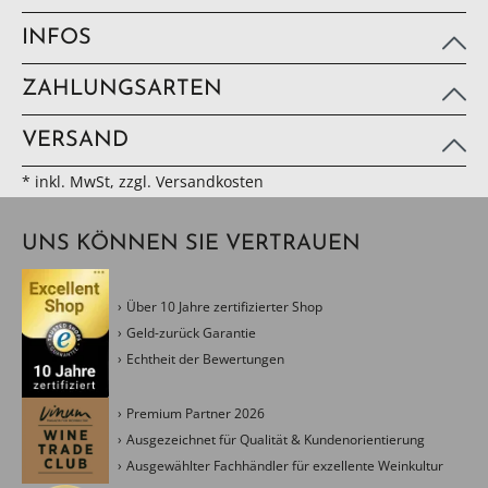
INFOS
ZAHLUNGSARTEN
VERSAND
* inkl. MwSt, zzgl. Versandkosten
UNS KÖNNEN SIE VERTRAUEN
Über 10 Jahre zertifizierter Shop
Geld-zurück Garantie
Echtheit der Bewertungen
Premium Partner 2026
Ausgezeichnet für Qualität & Kundenorientierung
Ausgewählter Fachhändler für exzellente Weinkultur