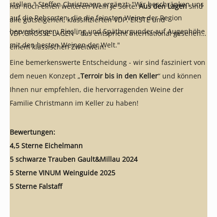
stellen." Steffen Christmann ergänzt: "Wir beschränken uns
nur noch einen weiteren Wein je Sorte.
Aus den Lagen
sind
auf die Rebsorten, die die feinsten Weine der Region
alle gutseigenen, klassifizierten VDP. ERSTE und
hervorbringen: Riesling und Spätburgunder auf Augenhöhe
VDP.GROSSE LAGEN - das entspricht international gesehen
mit den besten Weinen der Welt."
einem klassischen Zweitwein.
Eine bemerkenswerte Entscheidung - wir sind fasziniert von
dem neuen Konzept „
Terroir bis in den Keller
“ und können
Ihnen nur empfehlen, die hervorragenden Weine der
Familie Christmann im Keller zu haben!
Bewertungen:
4,5 Sterne Eichelmann
5 schwarze Trauben Gault&Millau 2024
5 Sterne VINUM Weinguide 2025
5 Sterne Falstaff