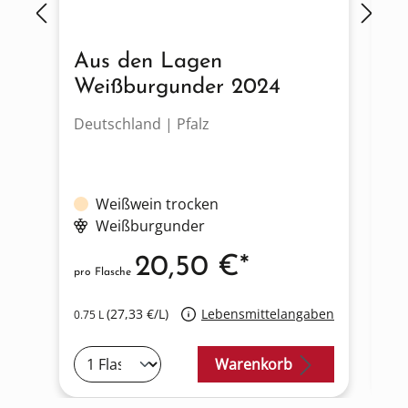
Aus den Lagen
C
Weißburgunder 2024
N
Deutschland | Pfalz
De
Weißwein trocken
Se
Weißburgunder
20,50 €*
pro Flasche
pro
(27,33 €/L)
Lebensmittelangaben
0.75 L
0.7
Warenkorb