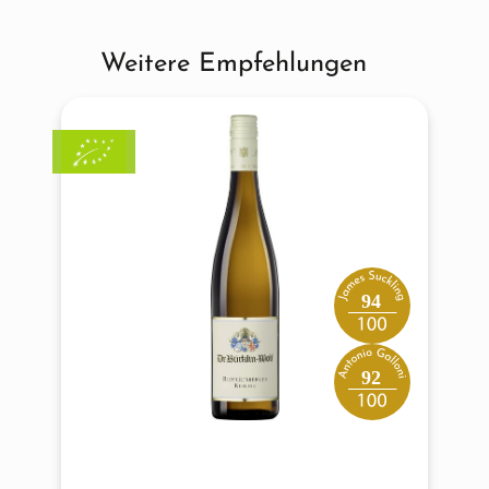
Weitere Empfehlungen
Produktgalerie überspringen
94
92