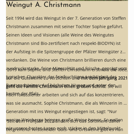
Weingut A. Christmann
Seit 1994 wird das Weingut in der 7. Generation von Steffen
Christmann zusammen mit seiner Tochter Sophie geführt.
Seinen Ideen und Visionen (alle Weine des Weingutes
Christmann sind Bio-zertifiziert nach respekt-BIODYN) ist
der Aufstieg in die Spitzengruppe der Pfälzer Weingüter zu
verdanken. Die Weine von Christmann brillieren durch eine
ausdrucksstarke, feine Mineralität und Frische, geprägt vom
2019 kam Sophie und Steffen Christmann erstmals die Idee,
typischen Charakter der feinfruchtigen Leichtigkeit des
auf die Gutsweine zu verzichten und
mit dem Jahrgang 2021
Buntsandsteines. Auf höchstem Niveau und unter den
geht die Familie Christmann einen großen Schritt
: Sie will
besten der Pfalz.
noch fokussierter arbeiten und sich auf das konzentrieren,
was sie ausmacht. Sophie Christmann, die als Winzerin in 8.
Generation mit ins Weingut eingestiegen ist, sagt: "Nur
wenige Weinberge bringen große Weine hervor. So wollen
Seit dem Frühjahr 2022 ändert sich das Sortiment daher
wir unsere besten Lagen noch stärker in den Mittelpunkt
tiefgreifend. Anstelle der Guts- und Ortsweine gibt es nun