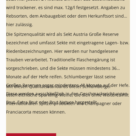
wird trockener, es sind max. 12g/l festgesetzt. Angaben zu
Rebsorten, dem Anbaugebiet oder dem Herkunftsort sind
hier zulässig.
Die Spitzenqualität wird als Sekt Austria Große Reserve
bezeichnet und umfasst Sekte mit eingetragene Lagen- bzw.
Riedenbezeichnungen. Hier werden nur handgelesene
Trauben verarbeitet. Traditionelle Flaschengärung ist
vorgeschrieben, und die Sekte müssen mindestens 36
Monate auf der Hefe reifen. Schlumberger lässt seine
Großen Reserven sogar mindestens 48 Monate auf der Hefe.
Mit diesen Qualitätsstandards bietet Schlumberger
Diese werden ausschließlich in den Geschmacksrichtungen
österreichische Sparkling-Weine, die sich ohne Weiteres mit
Brut, Extra Brut oder Brut Nature hergestellt.
internationalen Spitzenprodukten wie Champagner oder
Franciacorta messen können.