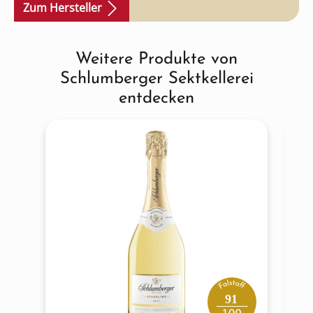
Zum Hersteller
Weitere Produkte von
Produktgalerie überspringen
Schlumberger Sektkellerei
entdecken
91