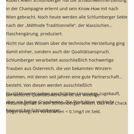
Robert Alwin Schlumberger hat die Schaumweinherstellung
in der Champagne erlernt und sein Know-How mit nach
Wien gebracht. Noch heute werden alle Schlumberger Sekte
nach der „Méthode Traditionnelle“, der klassischen
Flaschengärung, produziert.
Nicht nur das Wissen über die technische Herstellung ging
damit einher, sondern auch der Qualitätsanspruch.
Schlumberger verarbeitet ausschließlich hochwertige
Trauben aus Österreich, die von bekannten Winzern
stammen, mit denen seit Jahren eine gute Partnerschaft
besteht. Von diesen werden ausschließlich
Qualitätsweintrauben geschützten Ursprungs zugekauft,
Ein weiteres Qualitätsmerkmal ist der niedrige
aber nie fertige Grundweine. Die Produktion verbleibt
Histamingehalt in den Schlumberger Sekten. Das Hist Check
bewusst bei Schlumberger.
Siegel belegt ein Vorkommen < 0,1mg/l im Sekt.