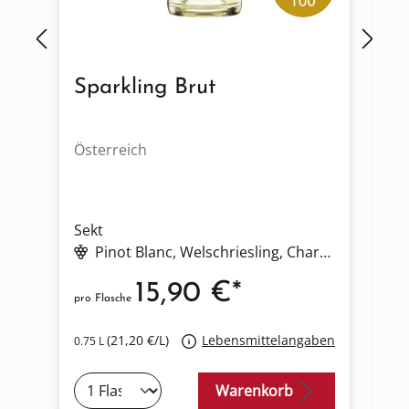
Sparkling Brut
R
Österreich
Ös
Sekt
Se
Pinot Blanc
, Welschriesling
, Chardonnay
15,90 €*
pro Flasche
pro
(21,20 €/L)
Lebensmittelangaben
0.75 L
0.2
Warenkorb