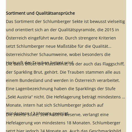
Sortiment und Qualitätsansprüche
Das Sortiment der Schlumberger Sekte ist bewusst vielseitig
und orientiert sich an der Qualitätspyramide, die 2015 in
Österreich eingeführt wurde. Durch strengere Kriterien
setzt Schlumberger neue Maßstäbe für die Qualität
österreichischer Schaumweine, wobei besonders die
Herkunft der Trauben betont wird.
Die Basis bildet die Klassiklinie, zu der auch das Flaggschiff,
der Sparkling Brut, gehört. Die Trauben stammen alle aus
einem Bundesland und werden in Österreich verarbeitet.
Eine Lagenbezeichnung haben die Sparklings der Stufe
„Sekt Austria“ nicht. Die Hefelagerung beträgt mindestens 9
Monate, intern hat sich Schlumberger jedoch auf
mindestens 12 Monate geeinigt.
Die zweite Stufe, Sekt Austria Reserve, verlangt eine
Hefelagerung von mindestens 18 Monaten. Schlumberger
setzt hier jedoch 24 Monate an. Auch das Geschmacksbild