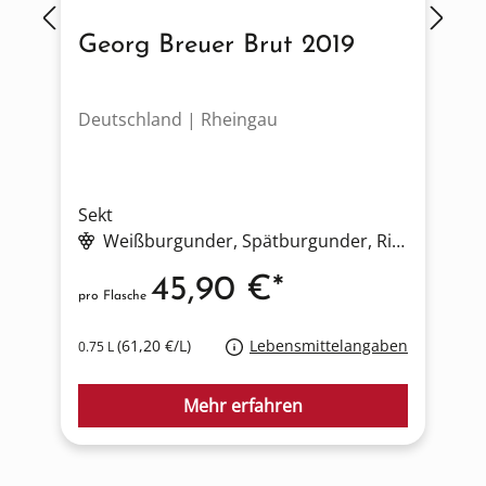
Georg Breuer Brut 2019
Deutschland | Rheingau
F
Sekt
S
Weißburgunder
, Spätburgunder
, Riesling
, Gra
45,90 €*
pro Flasche
p
(61,20 €/L)
Lebensmittelangaben
0.75 L
0
Mehr erfahren