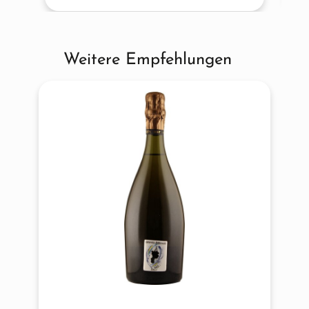
Weitere Empfehlungen
Produktgalerie überspringen