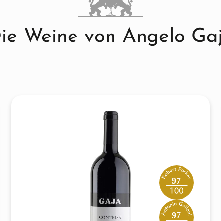
ie Weine von Angelo Ga
97
97