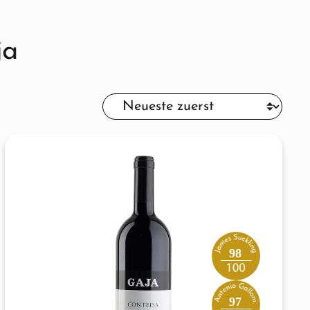
ja
98
97