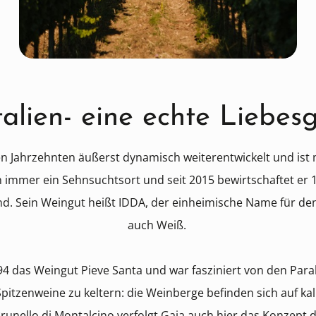
talien- eine echte Liebes
en Jahrzehnten äußerst dynamisch weiterentwickelt und ist
hon immer ein Sehnsuchtsort und seit 2015 bewirtschaftet er
d. Sein Weingut heißt IDDA, der einheimische Name für den
auch Weiß.
4 das Weingut Pieve Santa und war fasziniert von den Para
pitzenweine zu keltern: die Weinberge befinden sich auf ka
unello di Montalcino verfolgt Gaja auch hier das Konzept 