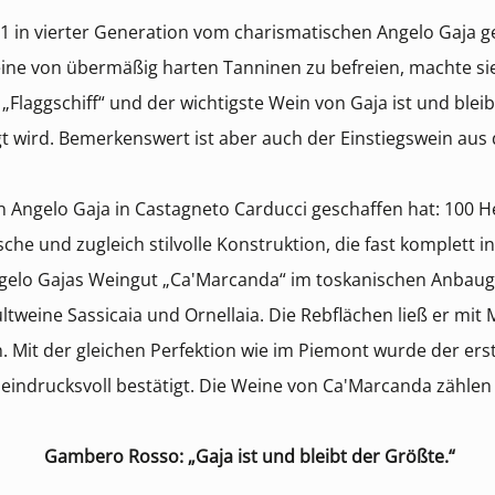
 in vierter Generation vom charismatischen Angelo Gaja gelei
ne von übermäßig harten Tanninen zu befreien, machte sie z
„Flaggschiff“ und der wichtigste Wein von Gaja ist und blei
 wird. Bemerkenswert ist aber auch der Einstiegswein aus 
den Angelo Gaja in Castagneto Carducci geschaffen hat: 100 
che und zugleich stilvolle Konstruktion, die fast komplett in
gelo Gajas Weingut „Ca'Marcanda“ im toskanischen Anbaugeb
ltweine Sassicaia und Ornellaia. Die Rebflächen ließ er mit
 Mit der gleichen Perfektion wie im Piemont wurde der erst
 eindrucksvoll bestätigt. Die Weine von Ca'Marcanda zählen
Gambero Rosso: „Gaja ist und bleibt der Größte.“