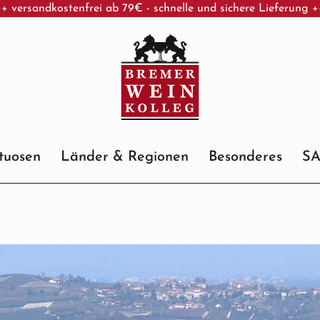
+ versandkostenfrei ab 79€ - schnelle und sichere Lieferung 
ituosen
Länder & Regionen
Besonderes
S