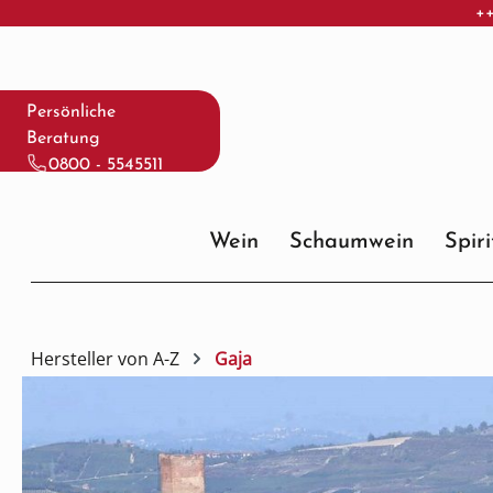
++
 Hauptinhalt springen
Zur Suche springen
Zur Hauptnavigation springen
Persönliche
Beratung
0800 - 5545511
Wein
Schaumwein
Spir
Hersteller von A-Z
Gaja