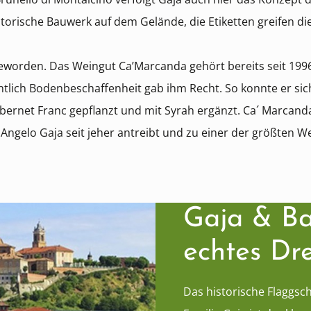
storische Bauwerk auf dem Gelände, die Etiketten greifen d
eworden. Das Weingut Ca’Marcanda gehört bereits seit 1996 
htlich Bodenbeschaffenheit gab ihm Recht. So konnte er sic
ernet Franc gepflanzt und mit Syrah ergänzt. Ca´ Marcanda
 Angelo Gaja seit jeher antreibt und zu einer der größten 
Gaja & Ba
echtes D
Das historische Flaggsch