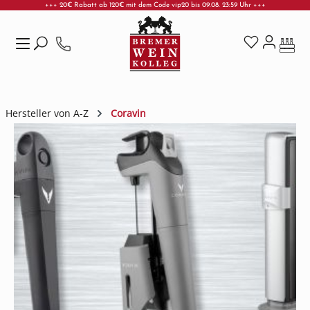
+++ 20€ Rabatt ab 120€ mit dem Code vip20 bis 09.08. 23:59 Uhr +++
Zum Hauptinhalt springen
Hersteller von A-Z
Coravin