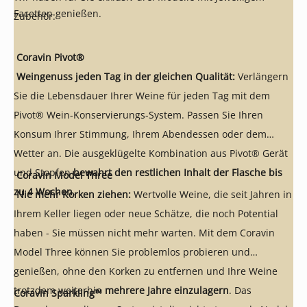
Facetten genießen.
Zubehör:
Coravin Pivot®
Weingenuss jeden Tag in der gleichen Qualität:
Verlängern
Sie die Lebensdauer Ihrer Weine für jeden Tag mit dem
Pivot® Wein-Konservierungs-System. Passen Sie Ihren
Konsum Ihrer Stimmung, Ihrem Abendessen oder dem
Wetter an. Die ausgeklügelte Kombination aus Pivot® Gerät
und Stopfen
bewahrt den restlichen Inhalt der Flasche bis
Coravin Model Three
zu 4 Wochen
.
Nie mehr Korken ziehen:
Wertvolle Weine, die seit Jahren in
Ihrem Keller liegen oder neue Schätze, die noch Potential
haben - Sie müssen nicht mehr warten. Mit dem Coravin
Model Three können Sie problemlos probieren und
genießen, ohne den Korken zu entfernen und Ihre Weine
trotzdem weiterhin
mehrere Jahre einzulagern
. Das
Coravin Sparkling™