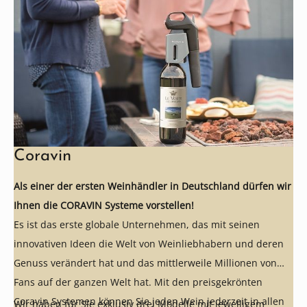
Coravin
Als einer der ersten Weinhändler in Deutschland dürfen wir
Ihnen die CORAVIN Systeme vorstellen!
Es ist das erste globale Unternehmen, das mit seinen
innovativen Ideen die Welt von Weinliebhabern und deren
Genuss verändert hat und das mittlerweile Millionen von
Fans auf der ganzen Welt hat. Mit den preisgekrönten
Coravin Systemen können Sie jeden Wein jederzeit in allen
Wir haben für Sie exklusiv drei Modelle mit jeweiligem