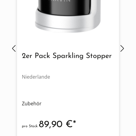
2er Pack Sparkling Stopper
Niederlande
N
Zubehör
Z
89,90 €*
pro Stück
p