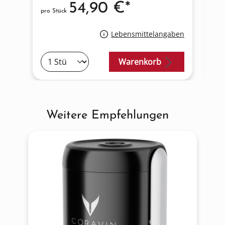
54,90 €*
pro Stück
pro
Lebensmittelangaben
Warenkorb
Weitere Empfehlungen
Produktgalerie überspringen