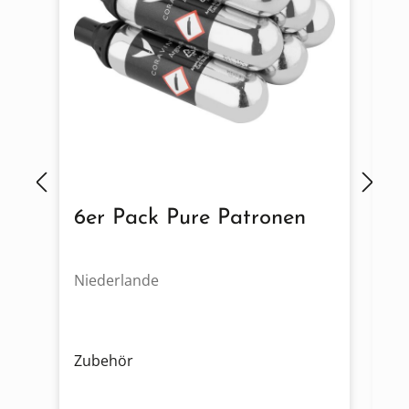
6er Pack Pure Patronen
M
Niederlande
Ni
Zubehör
Zu