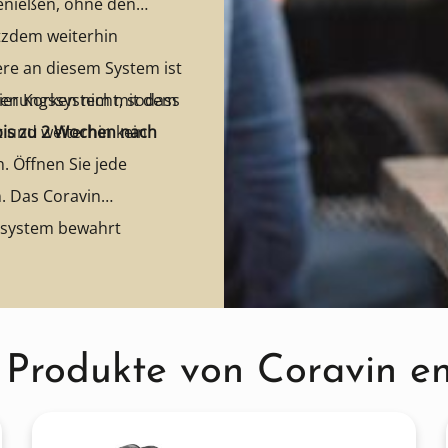
enießen, ohne den
tzdem weiterhin
re an diesem System ist
 den Korken nicht, sodass
rvierungssystem mit dem
t und weiterhin kein
bis zu 2 Wochen nach
. Öffnen Sie jede
. Das Coravin
ssystem bewahrt
, dass das letzte Glas
 Produkte von Coravin e