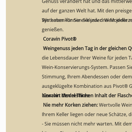
Genuss verändert hat und das mittlerwei
auf der ganzen Welt hat. Mit den preisg
Systemen können Sie jeden Wein jederzei
Wir haben für Sie exklusiv drei Modelle 
genießen.
Coravin Pivot®
Weingenuss jeden Tag in der gleichen Qu
die Lebensdauer Ihrer Weine für jeden 
Wein-Konservierungs-System. Passen Si
Stimmung, Ihrem Abendessen oder dem 
ausgeklügelte Kombination aus Pivot® 
bewahrt den restlichen Inhalt der Flasc
Coravin Model Three
Nie mehr Korken ziehen:
Wertvolle Weine
Ihrem Keller liegen oder neue Schätze, 
- Sie müssen nicht mehr warten. Mit de