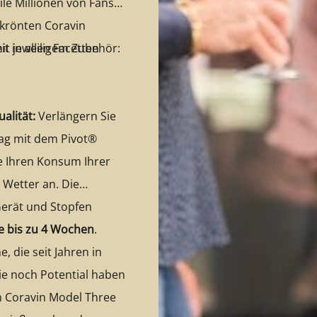
le Millionen von Fans
ekrönten Coravin
t in allen Facetten
mit jeweiligem Zubehör:
alität:
Verlängern Sie
Tag mit dem Pivot®
e Ihren Konsum Ihrer
Wetter an. Die
Gerät und Stopfen
he bis zu 4 Wochen
.
, die seit Jahren in
die noch Potential haben
m Coravin Model Three