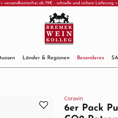
+ versandkostenfrei ab 79€ - schnelle und sichere Lieferung 
ituosen
Länder & Regionen
Besonderes
S
Coravin
6er Pack Pu