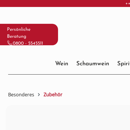
++
 Hauptinhalt springen
Zur Suche springen
Zur Hauptnavigation springen
Persönliche
Beratung
0800 - 5545511
Wein
Schaumwein
Spir
Besonderes
Zubehör
Bildergalerie überspringen