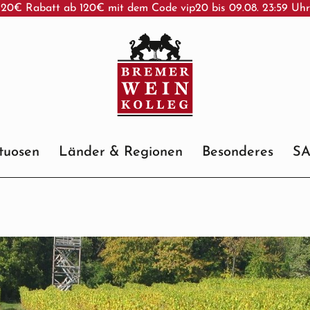
20€ Rabatt ab 120€ mit dem Code vip20 bis 09.08. 23:59 Uh
ituosen
Länder & Regionen
Besonderes
S