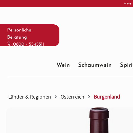
+++ 
 Hauptinhalt springen
Zur Suche springen
Zur Hauptnavigation springen
Persönliche
Beratung
0800 - 5545511
Wein
Schaumwein
Spir
Länder & Regionen
Österreich
Burgenland
Bildergalerie überspringen