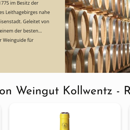
 1775 im Besitz der
des Leithagebirges nahe
senstadt. Geleitet von
 einem der besten
er Weinguide für
nd schreibt über
ßen unter den Winzern
, auf sie ist immer
es produce some of
Weine aus Österreich,
von Weingut Kollwentz - 