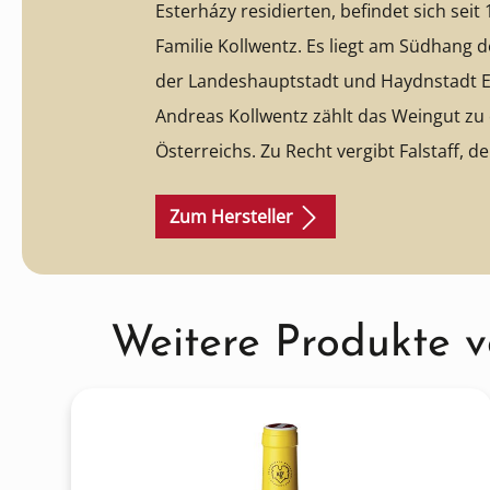
Esterházy residierten, befindet sich seit
Familie Kollwentz. Es liegt am Südhang 
der Landeshauptstadt und Haydnstadt Ei
Andreas Kollwentz zählt das Weingut zu
Österreichs. Zu Recht vergibt Falstaff, d
Österreich, die Höchstnote „5 Sterne“ u
Zum Hersteller
Kollwentz: „Das macht die wirklich Gro
aus: Ob kleiner oder grandioser Jahrgang
Verlass.“ Robert Parker: „The Kollwentz
Austria’s most celebrated wines.”
Große 
Produktgalerie überspringen
Weitere Produkte 
sowohl weiß als auch rot!