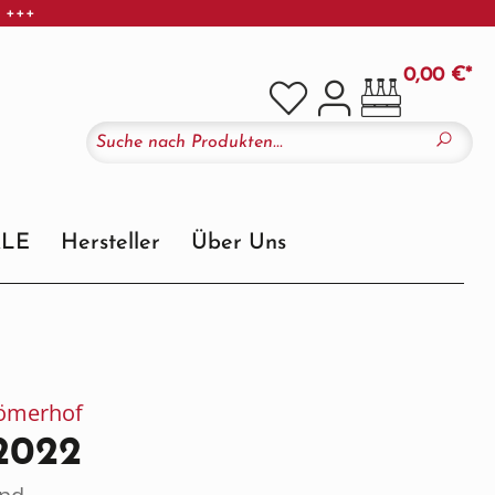
r +++
0,00 €*
ALE
Hersteller
Über Uns
Römerhof
 2022