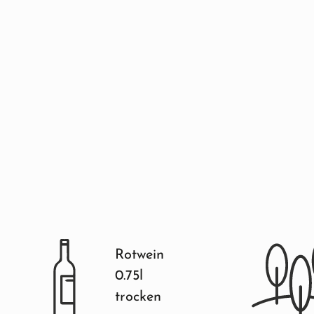
Rotwein
0.75l
trocken