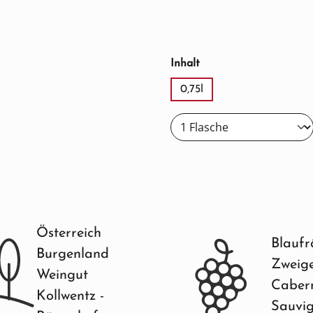
auswählen
Inhalt
0,75l
Österreich
Blaufr
Burgenland
Zweige
Weingut
Caber
Kollwentz -
Sauvi