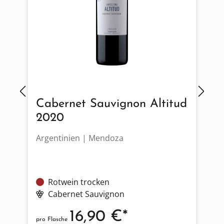
Cabernet Sauvignon Altitud
2020
Argentinien | Mendoza
F
Rotwein trocken
Cabernet Sauvignon
16,90 €*
pro Flasche
p