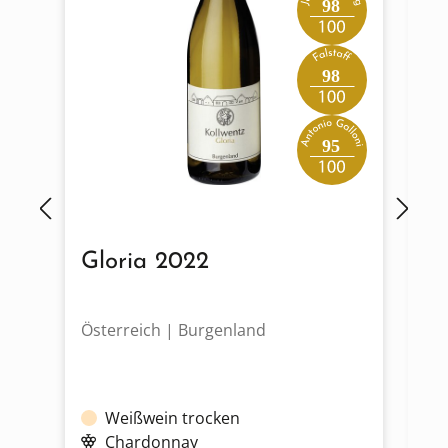
98
98
95
Gloria 2022
R
Österreich | Burgenland
Ös
Weißwein trocken
Chardonnay