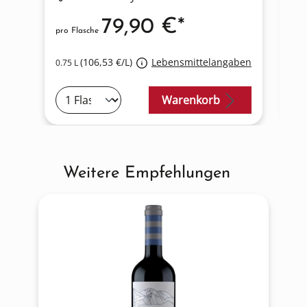
79,90 €*
pro Flasche
pro
(106,53 €/L)
Lebensmittelangaben
0.75 L
0.7
Warenkorb
Weitere Empfehlungen
Produktgalerie überspringen