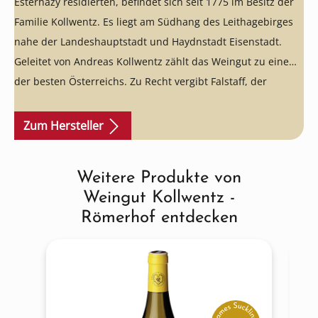
Esterházy residierten, befindet sich seit 1775 im Besitz der
Familie Kollwentz. Es liegt am Südhang des Leithagebirges
nahe der Landeshauptstadt und Haydnstadt Eisenstadt.
Geleitet von Andreas Kollwentz zählt das Weingut zu einem
der besten Österreichs. Zu Recht vergibt Falstaff, der
Weinguide für Österreich, die Höchstnote „5 Sterne“ und
schreibt über Kollwentz: „Das macht die wirklich Großen
Zum Hersteller
unter den Winzern aus: Ob kleiner oder grandioser
Jahrgang, auf sie ist immer Verlass.“ Robert Parker: „The
Weitere Produkte von
Produktgalerie überspringen
Kollwentzes produce some of Austria’s most celebrated
Weingut Kollwentz -
wines.”
Große Weine aus Österreich, sowohl weiß als auch
Römerhof entdecken
rot!