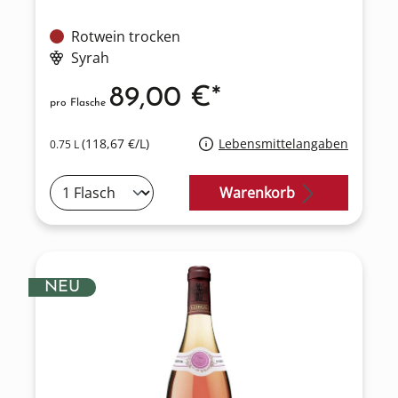
Rotwein trocken
Syrah
89,00 €*
pro Flasche
(118,67 €/L)
Lebensmittelangaben
0.75 L
Warenkorb
NEU