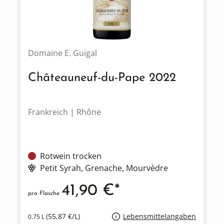
Domaine E. Guigal
Châteauneuf-du-Pape 2022
Frankreich | Rhône
Rotwein trocken
Petit Syrah
, Grenache
, Mourvèdre
41,90 €*
pro Flasche
(55,87 €/L)
Lebensmittelangaben
0.75 L