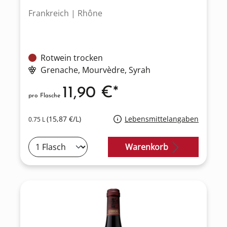
Frankreich | Rhône
Rotwein trocken
Grenache
, Mourvèdre
, Syrah
11,90 €*
pro Flasche
(15,87 €/L)
Lebensmittelangaben
0.75 L
Warenkorb