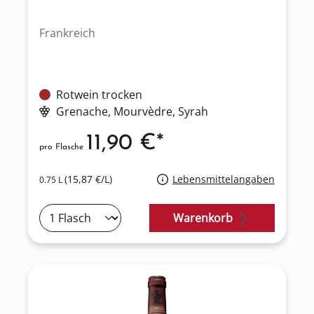
Frankreich
Rotwein trocken
Grenache
, Mourvèdre
, Syrah
11,90 €*
pro Flasche
(15,87 €/L)
Lebensmittelangaben
0.75 L
Warenkorb