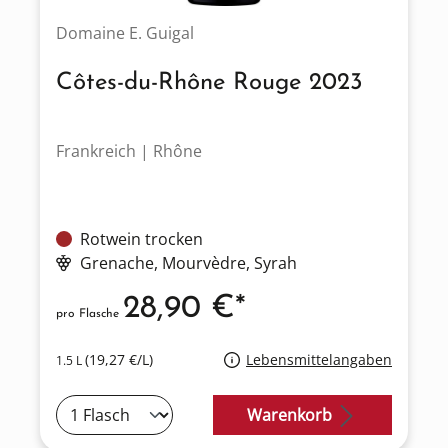
Domaine E. Guigal
Côtes-du-Rhône Rouge 2023
Frankreich | Rhône
Rotwein trocken
Grenache
, Mourvèdre
, Syrah
28,90 €*
pro Flasche
(19,27 €/L)
Lebensmittelangaben
1.5 L
Warenkorb