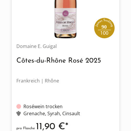
90
Domaine E. Guigal
Côtes-du-Rhône Rosé 2025
Frankreich | Rhône
Roséwein trocken
Grenache
, Syrah
, Cinsault
11,90 €*
pro Flasche