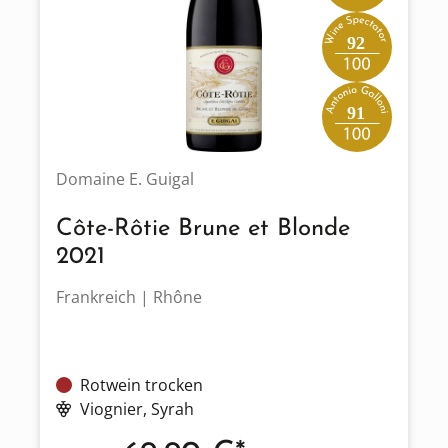
92
91
Domaine E. Guigal
Côte-Rôtie Brune et Blonde
2021
Frankreich | Rhône
Rotwein trocken
Viognier
, Syrah