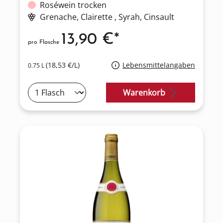
Roséwein trocken
Grenache
, Clairette
, Syrah
, Cinsault
13,90 €*
pro Flasche
(18,53 €/L)
Lebensmittelangaben
0.75 L
Warenkorb