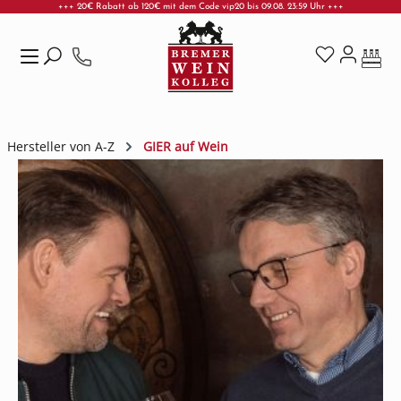
+++ 20€ Rabatt ab 120€ mit dem Code vip20 bis 09.08. 23:59 Uhr +++
Zum Hauptinhalt springen
Hersteller von A-Z
GIER auf Wein