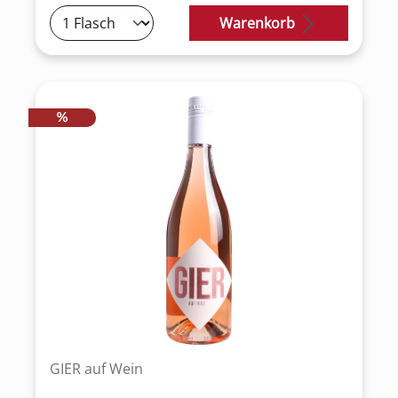
Warenkorb
RABATT
%
GIER auf Wein