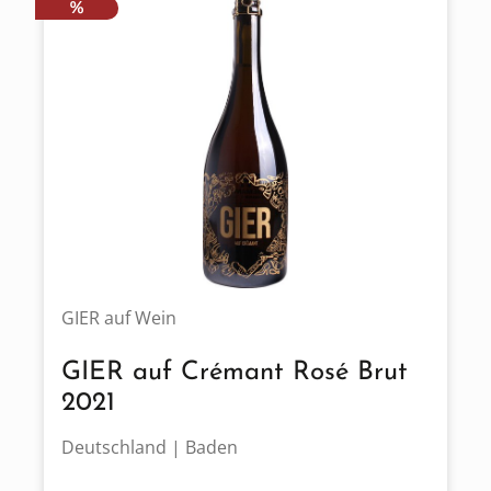
RABATT
%
GIER auf Wein
GIER auf Crémant Rosé Brut
2021
Deutschland | Baden