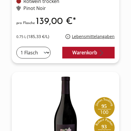
Rotwein trocken
Pinot Noir
139,00 €*
pro Flasche
(185,33 €/L)
Lebensmittelangaben
0.75 L
Warenkorb
95
93