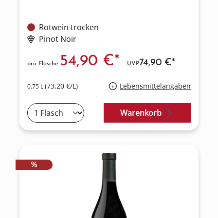
Rotwein trocken
Pinot Noir
54,90 €*
74,90 €*
pro Flasche
UVP
(73,20 €/L)
Lebensmittelangaben
0.75 L
Warenkorb
RABATT
%