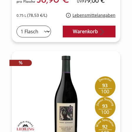
58,90 €*
79,00 €*
pro Flasche
UVP
(78,53 €/L)
Lebensmittelangaben
0.75 L
Warenkorb
RABATT
%
93
93
92