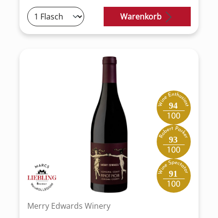
Warenkorb
94
93
91
Merry Edwards Winery