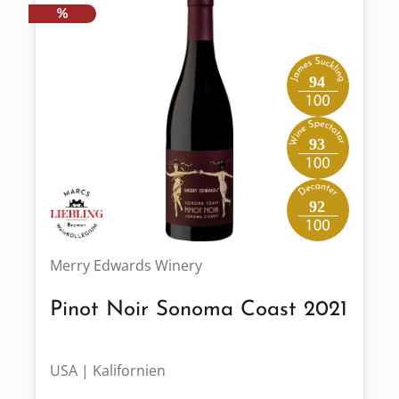
RABATT
%
94
93
92
Merry Edwards Winery
Pinot Noir Sonoma Coast 2021
USA | Kalifornien