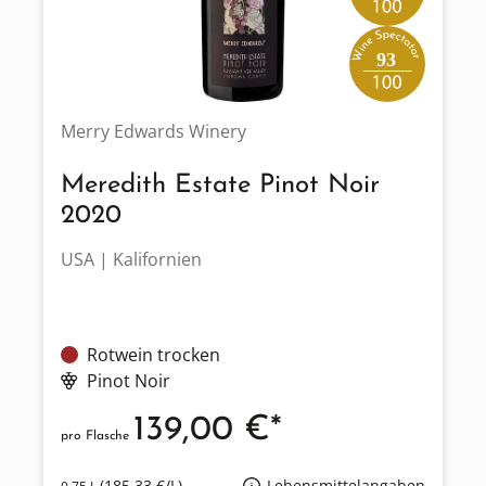
93
Merry Edwards Winery
Meredith Estate Pinot Noir
2020
USA | Kalifornien
Rotwein trocken
Pinot Noir
139,00 €*
pro Flasche
(185,33 €/L)
Lebensmittelangaben