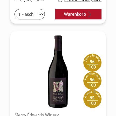
0.75 L
Warenkorb
96
96
95
Merry Edwards Winery