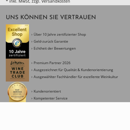
* inkl. MwSt, zzgl. Versandkosten
UNS KÖNNEN SIE VERTRAUEN
Über 10 Jahre zertifizierter Shop
Geld-zurück Garantie
Echtheit der Bewertungen
Premium Partner 2026
Ausgezeichnet für Qualität & Kundenorientierung
Ausgewählter Fachhändler für exzellente Weinkultur
Kundenorientiert
Kompetenter Service
Kreativ & Modern
Management Ressourceneinsatz
Fokus Energieverbrauch