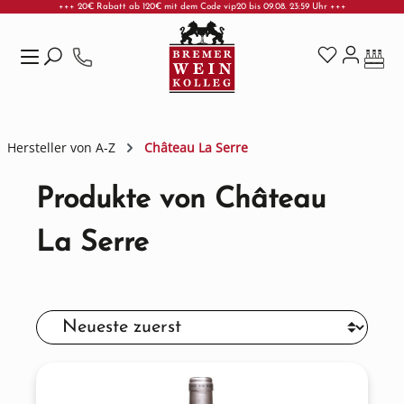
+++ 20€ Rabatt ab 120€ mit dem Code vip20 bis 09.08. 23:59 Uhr +++
Zum Hauptinhalt springen
Hersteller von A-Z
Château La Serre
Produkte von Château
La Serre