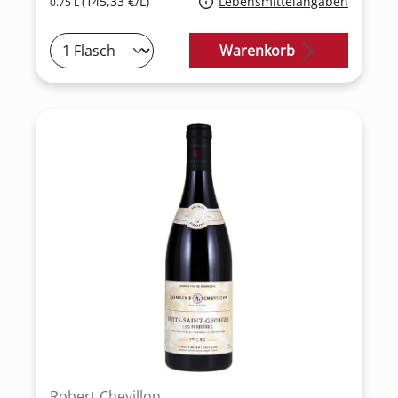
(145,33 €/L)
Lebensmittelangaben
0.75 L
Warenkorb
Robert Chevillon