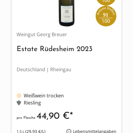
91
Weingut Georg Breuer
Estate Rüdesheim 2023
Deutschland | Rheingau
Weißwein trocken
Riesling
44,90 €*
pro Flasche
(29,93 €/L)
Lebensmittelangaben
1.5 L