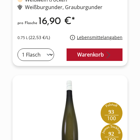
Weißburgunder
, Grauburgunder
16,90 €*
pro Flasche
(22,53 €/L)
Lebensmittelangaben
0.75 L
Warenkorb
93
92