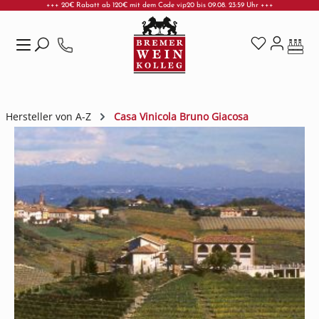
+++ 20€ Rabatt ab 120€ mit dem Code vip20 bis 09.08. 23:59 Uhr +++
Zum Hauptinhalt springen
Hersteller von A-Z
Casa Vinicola Bruno Giacosa