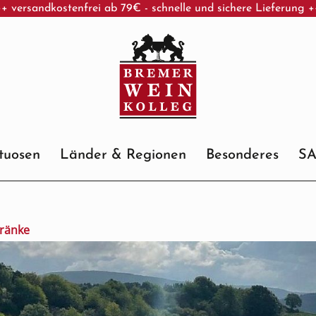
+ versandkostenfrei ab 79€ - schnelle und sichere Lieferung 
ituosen
Länder & Regionen
Besonderes
S
tränke