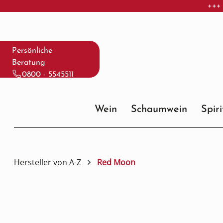
+++ 
 Hauptinhalt springen
Zur Suche springen
Zur Hauptnavigation springen
Persönliche
Beratung
0800 - 5545511
Wein
Schaumwein
Spir
Hersteller von A-Z
Red Moon