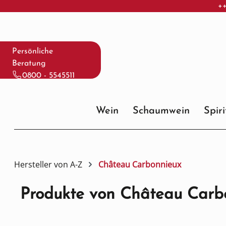
++
 Hauptinhalt springen
Zur Suche springen
Zur Hauptnavigation springen
Persönliche
Beratung
0800 - 5545511
Wein
Schaumwein
Spir
Hersteller von A-Z
Château Carbonnieux
Produkte von Château Carb