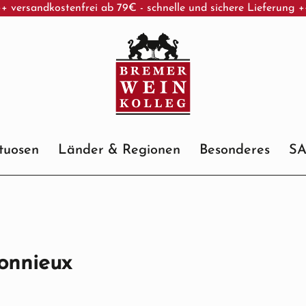
+ versandkostenfrei ab 79€ - schnelle und sichere Lieferung 
ituosen
Länder & Regionen
Besonderes
S
onnieux