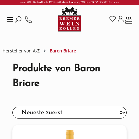
+++ 20€ Rabatt ab 120€ mit dem Code vip20 bis 09.08. 23:59 Uhr +++
Zum Hauptinhalt springen
Hersteller von A-Z
Baron Briare
Produkte von Baron
Briare