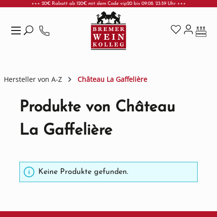
+++ 20€ Rabatt ab 120€ mit dem Code vip20 bis 09.08. 23:59 Uhr +++
Zum Hauptinhalt springen
Hersteller von A-Z
Château La Gaffelière
Produkte von Château
La Gaffelière
Keine Produkte gefunden.