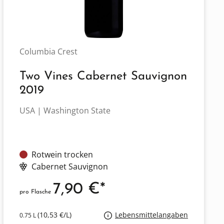
Columbia Crest
Two Vines Cabernet Sauvignon
2019
USA | Washington State
Rotwein trocken
Cabernet Sauvignon
7,90 €*
pro Flasche
(10,53 €/L)
Lebensmittelangaben
0.75 L