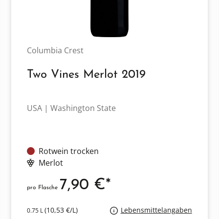
Columbia Crest
Two Vines Merlot 2019
USA | Washington State
Rotwein trocken
Merlot
7,90 €*
pro Flasche
(10,53 €/L)
Lebensmittelangaben
0.75 L