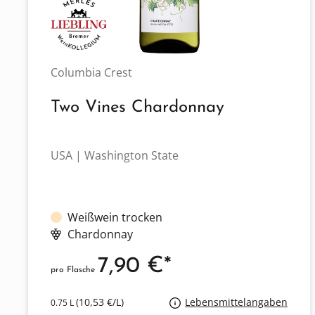
Columbia Crest
Two Vines Chardonnay
USA | Washington State
Weißwein trocken
Chardonnay
7,90 €*
pro Flasche
(10,53 €/L)
Lebensmittelangaben
0.75 L