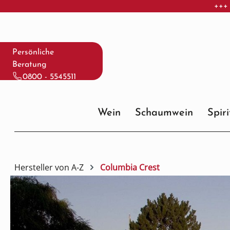
+++ 
 Hauptinhalt springen
Zur Suche springen
Zur Hauptnavigation springen
Persönliche
Beratung
0800 - 5545511
Wein
Schaumwein
Spir
Hersteller von A-Z
Columbia Crest