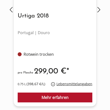
Urtiga 2018
Portugal | Douro
F
Rotwein trocken
299,00 €*
pro Flasche
p
(398,67 €/L)
Lebensmittelangaben
0.75 L
0
Mehr erfahren