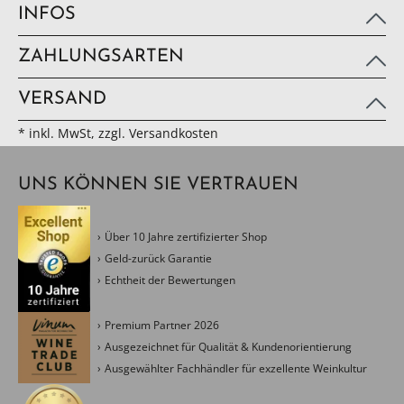
INFOS
ZAHLUNGSARTEN
VERSAND
* inkl. MwSt, zzgl. Versandkosten
UNS KÖNNEN SIE VERTRAUEN
Über 10 Jahre zertifizierter Shop
Geld-zurück Garantie
Echtheit der Bewertungen
Premium Partner 2026
Ausgezeichnet für Qualität & Kundenorientierung
Ausgewählter Fachhändler für exzellente Weinkultur