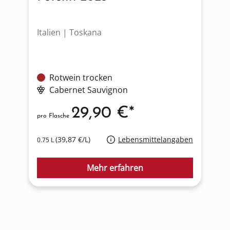
Italien | Toskana
D
Rotwein trocken
Cabernet Sauvignon
29,90 €*
pro Flasche
p
(39,87 €/L)
Lebensmittelangaben
0.75 L
0
Mehr erfahren