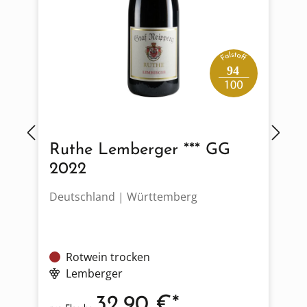
94
Ruthe Lemberger *** GG
2022
Deutschland | Württemberg
U
Rotwein trocken
Lemberger
32,90 €*