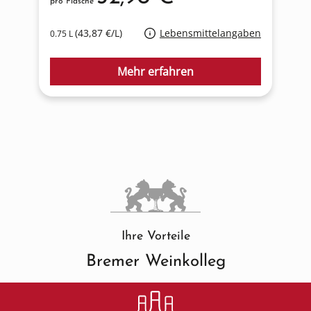
pro Flasche
p
(43,87 €/L)
Lebensmittelangaben
0.75 L
0
Mehr erfahren
Ihre Vorteile
Bremer Weinkolleg