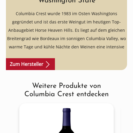
Washington State
Columbia Crest wurde 1983 im Osten Washingtons
gegründet und ist das erste Weingut im heutigen Top-
Anbaugebiet Horse Heaven Hills. Es liegt auf dem gleichen
Breitengrad wie Bordeaux im sonnigen Columbia Valley, wo
warme Tage und kühle Nächte den Weinen eine intensive
Frucht und elegante Frische verleihen.
Zum Hersteller
Das Weingut erhielt in den vergangenen Jahren regelmäßig
zahlreiche Wine Spectator Bewertungen +90 Punkte über
Weitere Produkte von
Produktgalerie überspringen
alle Sortimentslinien hinweg und produzierte den
ersten
Columbia Crest entdecken
und einzigen #1 Wein aus Washington in der TOP 100 vom
Wine Spectator (2005 Reserve Cabernet Sauvignon).
Two Vines
Die Two Vines sind die Top Preis-Genuss-Weine aus