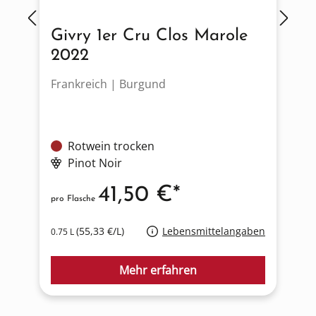
Givry 1er Cru Clos Marole
2022
Frankreich | Burgund
D
Rotwein trocken
Pinot Noir
41,50 €*
pro Flasche
p
(55,33 €/L)
Lebensmittelangaben
0.75 L
0
Mehr erfahren