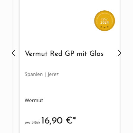
ISW
2024
e
Vermut Red GP mit Glas
Spanien | Jerez
G
Wermut
W
16,90 €*
pro Stück
p