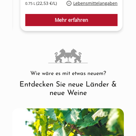
en
(22,53 €/L)
Lebensmittelangaben
0.75 L
0
Mehr erfahren
Wie wäre es mit etwas neuem?
Entdecken Sie neue Länder &
neue Weine