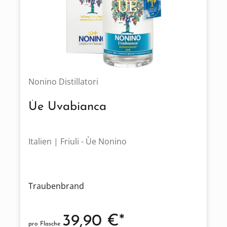
Nonino Distillatori
Ùe Uvabianca
Italien | Friuli - Ùe Nonino
Traubenbrand
39,90 €*
pro Flasche