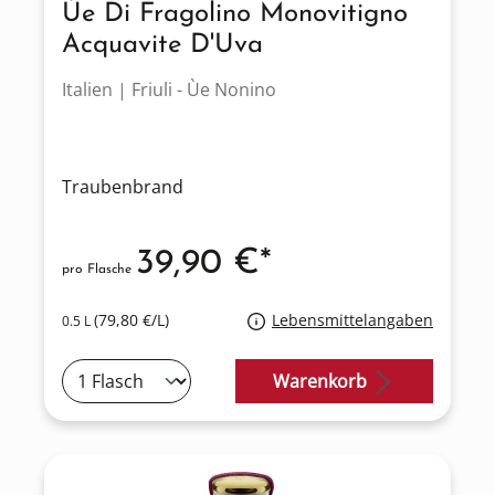
Ùe Di Fragolino Monovitigno
Acquavite D'Uva
Italien | Friuli - Ùe Nonino
Traubenbrand
39,90 €*
pro Flasche
(79,80 €/L)
Lebensmittelangaben
0.5 L
Warenkorb