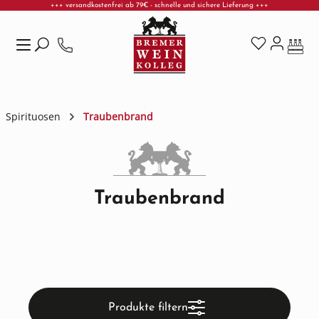
+++ versandkostenfrei ab 79€ - schnelle und sichere Lieferung +++
Zum Hauptinhalt springen
Spirituosen
Traubenbrand
Traubenbrand
Produkte filtern