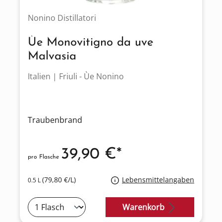
Nonino Distillatori
Ùe Monovitigno da uve
Malvasia
Italien | Friuli - Ùe Nonino
Traubenbrand
39,90 €*
pro Flasche
(79,80 €/L)
Lebensmittelangaben
0.5 L
Warenkorb