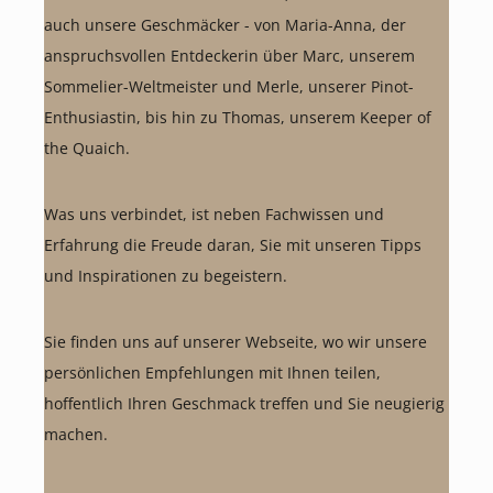
auch unsere Geschmäcker - von Maria-Anna, der
anspruchsvollen Entdeckerin über Marc, unserem
Sommelier-Weltmeister und Merle, unserer Pinot-
Enthusiastin, bis hin zu Thomas, unserem Keeper of
the Quaich.
Was uns verbindet, ist neben Fachwissen und
Erfahrung die Freude daran, Sie mit unseren Tipps
und Inspirationen zu begeistern.
Sie finden uns auf unserer Webseite, wo wir unsere
persönlichen Empfehlungen mit Ihnen teilen,
hoffentlich Ihren Geschmack treffen und Sie neugierig
machen.