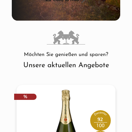
Zu Casa la Rad
Möchten Sie genießen und sparen?
Unsere aktuellen Angebote
Produktgalerie überspringen
RABATT
%
92