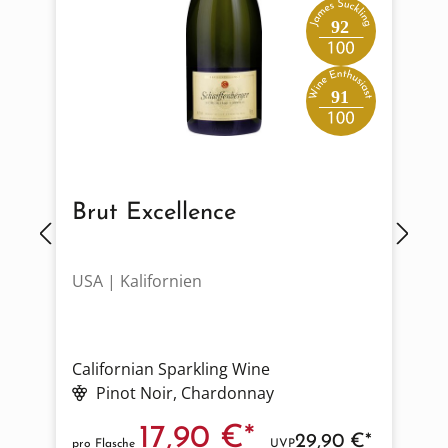
92
91
Brut Excellence
USA | Kalifornien
F
Californian Sparkling Wine
W
Pinot Noir
, Chardonnay
17,90 €*
29,90 €*
pro Flasche
UVP
p