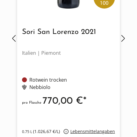
Sori San Lorenzo 2021
Italien | Piemont
D
Rotwein trocken
Nebbiolo
770,00 €*
pro Flasche
p
en
(1.026,67 €/L)
Lebensmittelangaben
0.75 L
0