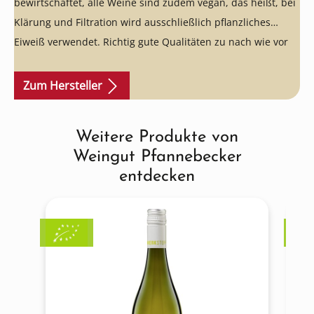
bewirtschaftet, alle Weine sind zudem vegan, das heißt, bei
Klärung und Filtration wird ausschließlich pflanzliches
Eiweiß verwendet. Richtig gute Qualitäten zu nach wie vor
sehr fairen Preisen - macht viel Spaß!
Zum Hersteller
Weitere Produkte von
Produktgalerie überspringen
Weingut Pfannebecker
entdecken