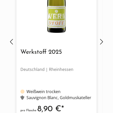
Werkstoff 2025
W
Deutschland | Rheinhessen
De
Weißwein trocken
Sauvignon Blanc
, Goldmuskateller
8,90 €*
pro Flasche
pro