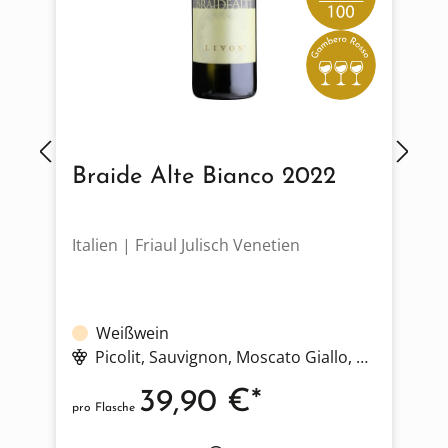
Braide Alte Bianco 2022
Italien | Friaul Julisch Venetien
F
Weißwein
Picolit
, Sauvignon
, Moscato Giallo
, Chardonnay
39,90 €*
pro Flasche
p