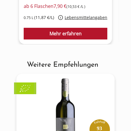
ab
6 Flaschen
7,90 €
ab
(10,53 € /L )
(11,87 €/L)
Lebensmittelangaben
0.75 L
0.7
Mehr erfahren
Weitere Empfehlungen
Produktgalerie überspringen
93