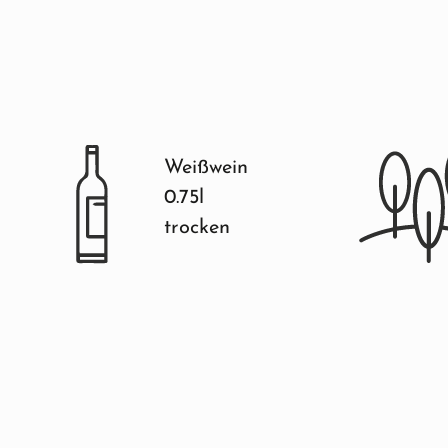
Weißwein
0.75l
trocken