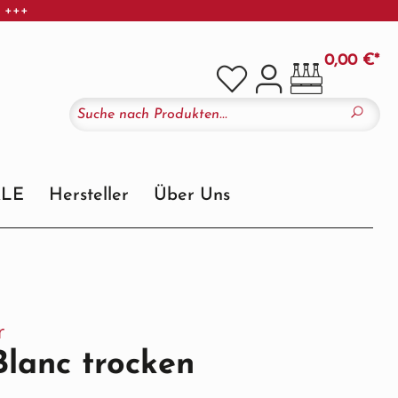
r +++
0,00 €*
ALE
Hersteller
Über Uns
r
lanc trocken