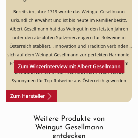
Bereits im Jahre 1719 wurde das Weingut Gesellmann
urkundlich erwähnt und ist bis heute im Familienbesitz.
Albert Gesellmann hat das Weingut in den letzten Jahren
unter den absoluten Spitzenerzeugern für Rotweine in
Österreich etabliert. „Innovation und Tradition verbinden
sich auf dem Weingut Gesellmann zur perfekten Harmonie.
Ergebnis dieser Symbiose sind die Cuvées Opus Eximium
Zum Winzerinterview mit Albert Gesellmann
und Bela Rex, die in der internationalen Weinwelt zu
Synonymen für Top-Rotweine aus Österreich geworden
sind“ schreibt der Falstaff. Die Höchstbewertung „5 Sterne“
Zum Hersteller
für das Weingut Gesellmann im Falstaff unterstreicht dies
eindrucksvoll.
Bemerkenswerte Rotweine!
Weitere Produkte von
Produktgalerie überspringen
Weingut Gesellmann
entdecken