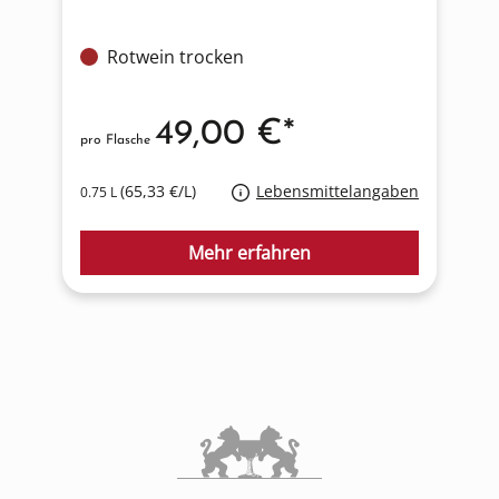
Rotwein trocken
49,00 €*
pro Flasche
p
(65,33 €/L)
Lebensmittelangaben
0.75 L
1
Mehr erfahren