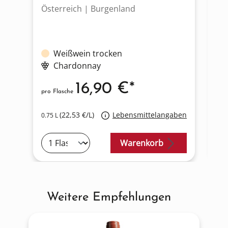
Österreich | Burgenland
Ös
Weißwein trocken
Chardonnay
16,90 €*
pro Flasche
pro
(22,53 €/L)
Lebensmittelangaben
0.75 L
0.7
Warenkorb
Weitere Empfehlungen
Produktgalerie überspringen