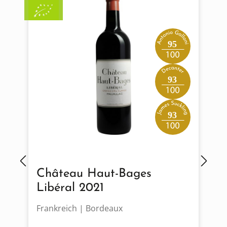
95
93
93
Château Haut-Bages
Libéral 2021
Frankreich | Bordeaux
I