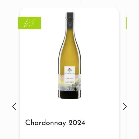
Chardonnay 2024
B
2