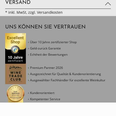
VERSAND
* inkl. MwSt, zzgl. Versandkosten
UNS KÖNNEN SIE VERTRAUEN
Über 10 Jahre zertifizierter Shop
Geld-zurück Garantie
Echtheit der Bewertungen
Premium Partner 2026
Ausgezeichnet für Qualität & Kundenorientierung
Ausgewählter Fachhändler für exzellente Weinkultur
Kundenorientiert
Kompetenter Service
Kreativ & Modern