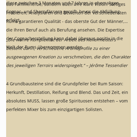
diese zwischen 3 Monaten und 7 Jahren in ehemaligen
das Familienerbe, sondern auch ihre klare Vision. Stetiges
Cognac- und Sherryfässern gereift, bevor die Abfüllung
Probieren, Analysieren und Bewerten der verschiedensten
erfolgt.
Rums garantieren Qualität - das oberste Gut der Männer,
die Ihren Beruf auch als Berufung ansehen. Die Expertise
der Cognacherstellung kann dabei überaus positiv in die
„Die wahre Komplexität der Arbeit des Kellermeisters
Welt der Rums übernommen werden.
besteht darin, verschiedene Aromaprofile zu einer
ausgewogenen Kreation zu verschmelzen, die den Charakter
des jeweiligen Terroirs widerspiegelt.“ – Jérôme Tessendier
4 Grundbausteine sind die Grundpfeiler bei Rum Saison:
Herkunft, Destillation, Reifung und Blend. Das und Zeit, ein
absolutes MUSS, lassen große Spirituosen entstehen – vom
perfekten Mixer bis zum einzigartigen Solisten.