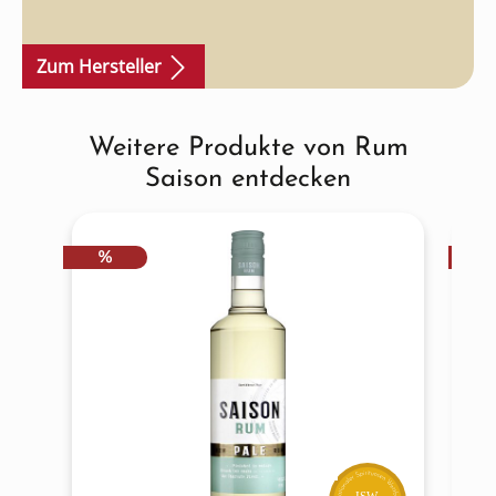
Zum Hersteller
Weitere Produkte von Rum
Produktgalerie überspringen
Saison entdecken
RABATT
R
%
ISW