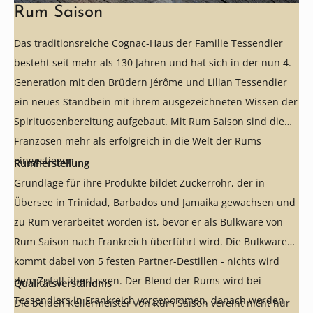
Rum Saison
Das traditionsreiche Cognac-Haus der Familie Tessendier
besteht seit mehr als 130 Jahren und hat sich in der nun 4.
Generation mit den Brüdern Jérôme und Lilian Tessendier
ein neues Standbein mit ihrem ausgezeichneten Wissen der
Spirituosenbereitung aufgebaut. Mit Rum Saison sind die
Franzosen mehr als erfolgreich in die Welt der Rums
eingestiegen.
Rumherstellung
Grundlage für ihre Produkte bildet Zuckerrohr, der in
Übersee in Trinidad, Barbados und Jamaika gewachsen und
zu Rum verarbeitet worden ist, bevor er als Bulkware von
Rum Saison nach Frankreich überführt wird. Die Bulkware
kommt dabei von 5 festen Partner-Destillen - nichts wird
dem Zufall überlassen. Der Blend der Rums wird bei
Qualitätsverständnis
Tessendiers in Frankreich vorgenommen, danach werden
Die beiden Kellermeister von Rum Saison vereint nicht nur