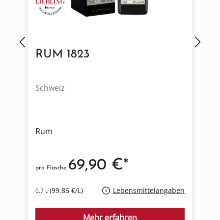
RUM 1823
Schweiz
Rum
69,90 €*
pro Flasche
p
(99,86 €/L)
Lebensmittelangaben
0.7 L
0
Mehr erfahren