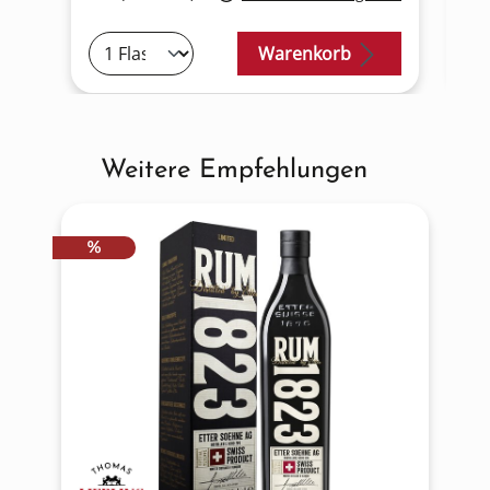
Warenkorb
Weitere Empfehlungen
Produktgalerie überspringen
RABATT
%