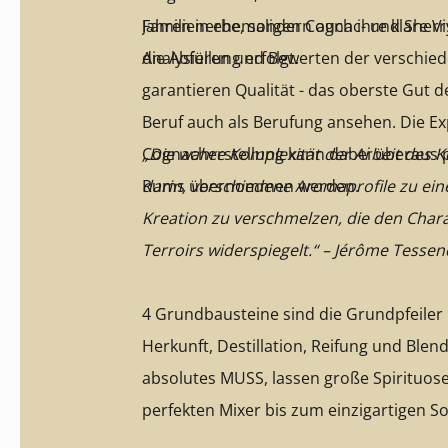
Jahren in ehemaligen Cognac- und Sherry
Familienerbe, sondern auch ihre klare Vi
die Abfüllung erfolgt.
Analysieren und Bewerten der verschie
garantieren Qualität - das oberste Gut d
Beruf auch als Berufung ansehen. Die Ex
Cognacherstellung kann dabei überaus po
„Die wahre Komplexität der Arbeit des K
Rums übernommen werden.
darin, verschiedene Aromaprofile zu e
Kreation zu verschmelzen, die den Chara
Terroirs widerspiegelt.“ – Jérôme Tessen
4 Grundbausteine sind die Grundpfeiler
Herkunft, Destillation, Reifung und Blend
absolutes MUSS, lassen große Spirituos
perfekten Mixer bis zum einzigartigen So