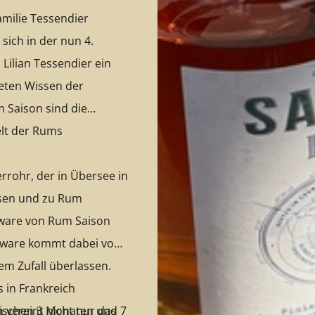
amilie Tessendier
sich in der nun 4.
Lilian Tessendier ein
eten Wissen der
 Saison sind die
elt der Rums
rrohr, der in Übersee in
hsen und zu Rum
lkware von Rum Saison
lkware kommt dabei von
dem Zufall überlassen.
 in Frankreich
ischen 3 Monaten und 7
 vereint nicht nur das