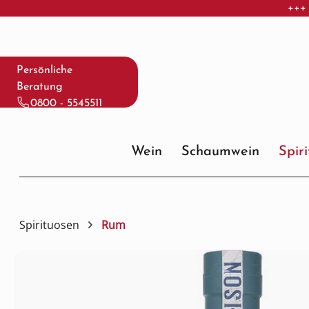
+++ 
 Hauptinhalt springen
Zur Suche springen
Zur Hauptnavigation springen
Persönliche
Beratung
0800 - 5545511
Wein
Schaumwein
Spir
Spirituosen
Rum
Bildergalerie überspringen