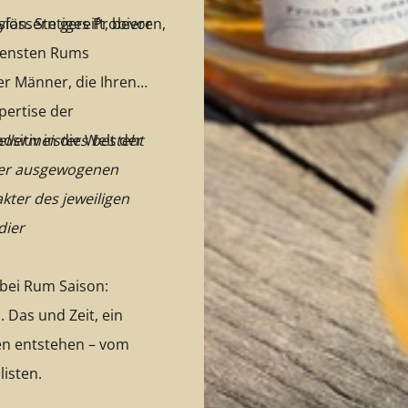
fässern gereift, bevor
sion. Stetiges Probieren,
densten Rums
er Männer, die Ihren
pertise der
sitiv in die Welt der
ellermeisters besteht
iner ausgewogenen
kter des jeweiligen
dier
 bei Rum Saison:
. Das und Zeit, ein
en entstehen – vom
listen.