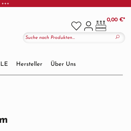
r +++
0,00 €*
ALE
Hersteller
Über Uns
um