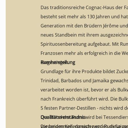
Das traditionsreiche Cognac-Haus der F
besteht seit mehr als 130 Jahren und hat 
Generation mit den Brüdern Jérôme und 
neues Standbein mit ihrem ausgezeichn
Spirituosenbereitung aufgebaut. Mit Rum
Franzosen mehr als erfolgreich in die W
eingestiegen.
Rumherstellung
Grundlage für ihre Produkte bildet Zucke
Trinidad, Barbados und Jamaika gewac
verarbeitet worden ist, bevor er als Bu
nach Frankreich überführt wird. Die Bu
5 festen Partner-Destillen - nichts wird 
Der Blend der Rums wird bei Tessendiers
Qualitätsverständnis
vorgenommen, danach werden diese zw
Die beiden Kellermeister von Rum Saison