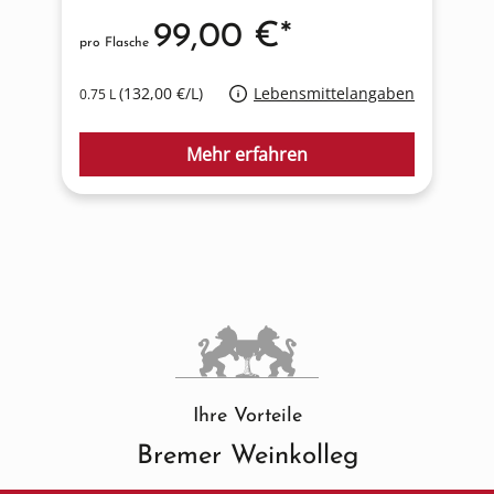
99,00 €*
pro Flasche
p
(132,00 €/L)
Lebensmittelangaben
0.75 L
0
Mehr erfahren
Ihre Vorteile
Bremer Weinkolleg