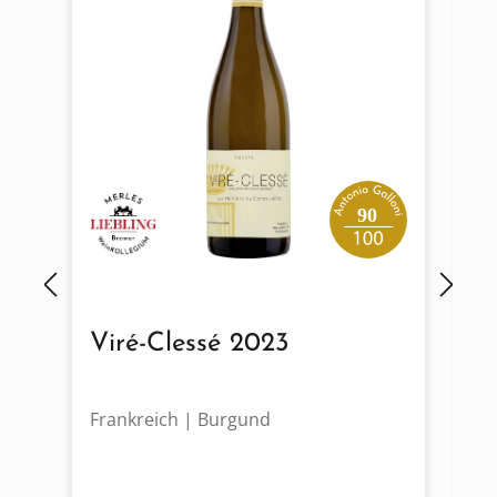
90
Viré-Clessé 2023
M
Frankreich | Burgund
Fr