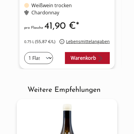
Weißwein trocken
Chardonnay
41,90 €*
pro Flasche
pro
(55,87 €/L)
Lebensmittelangaben
0.75 L
0.7
Warenkorb
Weitere Empfehlungen
Produktgalerie überspringen