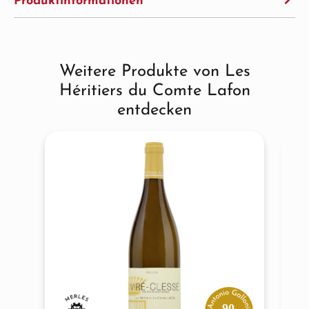
Produktinformationen
Weitere Produkte von Les
Produktgalerie überspringen
Héritiers du Comte Lafon
entdecken
90