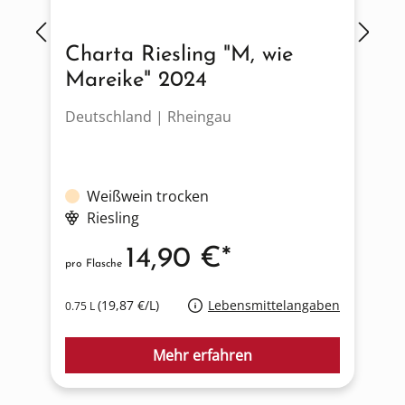
Charta Riesling "M, wie
Mareike" 2024
Deutschland | Rheingau
D
Weißwein trocken
Riesling
14,90 €*
pro Flasche
p
(19,87 €/L)
Lebensmittelangaben
0.75 L
0
Mehr erfahren