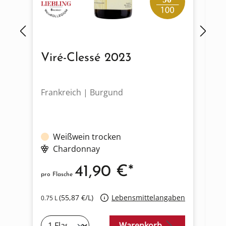
Viré-Clessé 2023
S
Frankreich | Burgund
Fr
Weißwein trocken
Chardonnay
41,90 €*
pro Flasche
pro
(55,87 €/L)
Lebensmittelangaben
0.75 L
0.7
Warenkorb