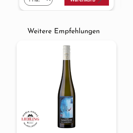
Weitere Empfehlungen
Produktgalerie überspringen